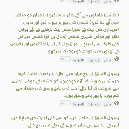
عربي
الإنجليزية
الأوردية
(تجارتی) قافلوں سے آگے جاکر نہ ملاکرو ( بلکہ ان کو منڈی
میں آنے دیا کرو ) کسی کی بیع پر بیع نہ کرو اور نہ ہی
(خریداری کی نیت کے بغیر)محض ریٹ بڑھانے کے لئے بولی
لگاو اور کوئی شہری شخص (دلال بن کر) کسی دیہاتی
کی طرف سے نہ بیچے اور (بیچنے کے لیے) اونٹنیوں اور بکریوں
کے تھنوں میں دودھ کو روک کر نہ رکھو.
عربي
الإنجليزية
الأوردية
رسول اللہ ﷺ نے بیعِ عرایا میں اجازت و رخصت عنایت فرما
دی، (بایں صورت کہ تازہ کھجوروں کو خشک کے عوض اندازے
سے فروخت کر لیا جائے) جب کہ یہ پانچ وسق کی مقدار سے
کم ہوں، یا پھر پانچ وسق ہوں۔
عربي
الإنجليزية
الأوردية
رسول اللہ ﷺ نے صاحبِ عریہ کو اس کی اجازت دی کہ اپنا عریہ
اس کے اندازے سے برابر میوے کے بدلے میں بیچ ڈالے۔