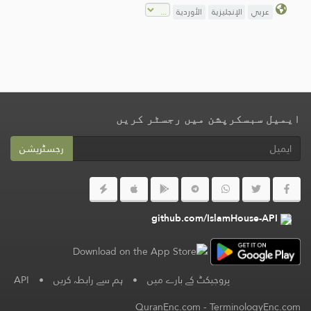
عربي
الإنجليزية
الأوردية
ایمیل سبسکرپشن میں رجسٹر کریں
رجسٹریشن
github.com/IslamHouse-API
پروجیکٹ کے بارے میں
•
ہم سے رابطہ کریں
•
API
QuranEnc.com
-
TerminologyEnc.com