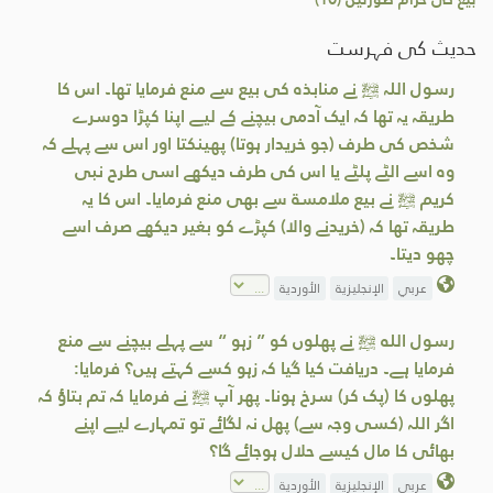
حدیث کی فہرست
رسول اللہ ﷺ نے منابذہ کی بیع سے منع فرمایا تھا۔ اس کا
طریقہ یہ تھا کہ ایک آدمی بیچنے کے لیے اپنا کپڑا دوسرے
شخص کی طرف (جو خریدار ہوتا) پھینکتا اور اس سے پہلے کہ
وہ اسے الٹے پلٹے یا اس کی طرف دیکھے اسی طرح نبی
کریم ﷺ نے بیع ملامسۃ سے بھی منع فرمایا۔ اس کا یہ
طریقہ تھا کہ (خریدنے والا) کپڑے کو بغیر دیکھے صرف اسے
چھو دیتا۔
عربي
الإنجليزية
الأوردية
رسول الله ﷺ نے پھلوں کو ” زہو “ سے پہلے بیچنے سے منع
فرمایا ہے۔ دریافت کیا گیا کہ زہو کسے کہتے ہیں؟ فرمایا:
پھلوں کا (پک کر) سرخ ہونا۔ پھر آپ ﷺ نے فرمایا کہ تم بتاؤ کہ
اگر اللہ (کسی وجہ سے) پھل نہ لگائے تو تمہارے لیے اپنے
بھائی کا مال کیسے حلال ہوجائے گا؟
عربي
الإنجليزية
الأوردية