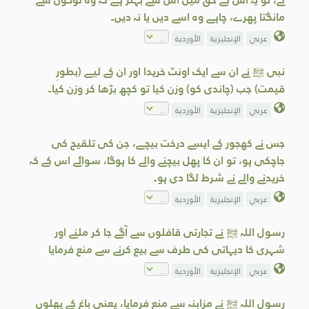
مانگتا پھرے، چاہے وہ اسے دیں یا نہ دیں۔
عربي
الإنجليزية
الأوردية
نبی ﷺ نے ان سے ایک اونٹ خریدا اور ان کے لیے (بطورِ
قیمت) جب (چاندی کو) وزن کیا تو کچھ بڑھا کر وزن کیا۔
عربي
الإنجليزية
الأوردية
جس نے کھجور کے ایسے درخت بیچے، جن کی تلقیح کی
جاچکی ہو، تو ان کا پھل بیچنے والے کا ہوگا، سوائے اس کے کہ
خریدنے والے نے شرط لگا دی ہو۔
عربي
الإنجليزية
الأوردية
رسول اللہ ﷺ نے تجارتی قافلوں سے آگے جا کر ملنے اور
شہری کا دیہاتی کی طرف سے بیع کرنے سے منع فرمایا
عربي
الإنجليزية
الأوردية
رسول اللہ ﷺ نے مزابنہ سے منع فرمایا، یعنی باغ کے پھلوں