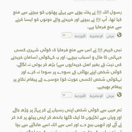
رسول اللہ ﷺ نے پختہ ہونے سے پہلے پھلوں کو بیچنے سے منع
کیا تھا۔ آپ ﷺ نے بیچنے اور خریدنے والے دونوں کو ایسا کرنے
سے منع فرمایا ہے۔
عربي
الإنجليزية
الأوردية
نبی کریم ﷺ نے اس سے منع فرمایا کہ کوئی شہری کسی
دیہاتی کا مال و اسباب بیچے، اور یہ کہکوئی (سامان خریدنے
کی نیت کے بغیر اصل خریداروں سے) بڑھ کر بولی نہ لگائے،
کوئی شخص اپنے بھائی کے سودے پر سودا نہ کرے اور
نہکوئی شخص (کسی عورت کو) دوسرے کے پیغام نکاح پر
پیغام بھیجے۔
عربي
الإنجليزية
الأوردية
تم میں سے کوئی شخص اپنی رسیاں لے کر پہاڑ پر چڑھ جائے
اور وہاں سے لکڑیوں کا ایک گٹھا باندھ کر اپنی پیٹھ پر لاد کر
لے آئے اور انھیں بیچ دے اور اس سے اللہ اسے مانگنے سے بچا
لے، تو یہ اس کے حق میں اس سے بہتر ہے کہ وہ لوگوں سے