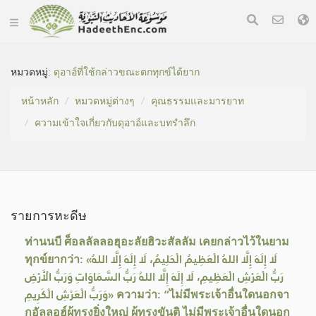
หมวดหมู่​:
ดุอาอ์ที่ใช้กล่าวขณะตกทุกข์ได้ยาก
หน้าหลัก
หมวดหมู่​ต่างๆ
คุณธรรมและมารยาท
ความเข้าใจเกี่ยวกับดุอาอ์และบทรำลึก
รายการหะดีษ
ท่านนบี ศ็อลลัลลอฮุอะลัยฮิวะสัลลัม เคยกล่าวไว้ในยาม
ทุกข์ยากว่า: «لَا إِلَهَ إِلَّا اللهُ الْعَظِيمُ الْحَلِيمُ، لَا إِلَهَ إِلَّا اللهُ
رَبُّ الْعَرْشِ الْعَظِيمِ، لَا إِلَهَ إِلَّا اللهُ رَبُّ السَّمَاوَاتِ وَرَبُّ الْأَرْضِ
وَرَبُّ الْعَرْشِ الْكَرِيمِ» ความว่า: “ไม่มีพระเจ้าอื่นใดนอกจา
กอัลลอฮ์ผู้ทรงยิ่งใหญ่ ผู้ทรงขันติ ไม่มีพระเจ้าอื่นใดนอก