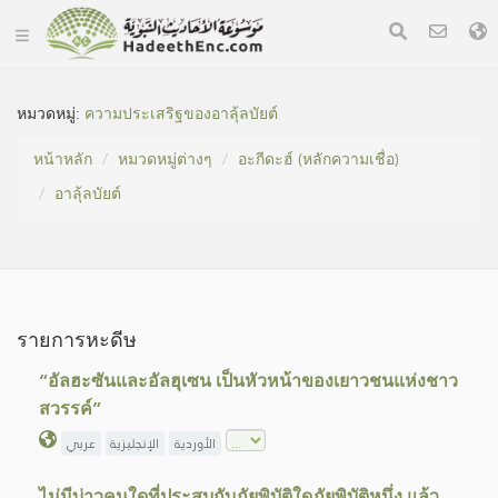
หมวดหมู่​:
ความประเสริฐของอาลุ้ลบัยต์
หน้าหลัก
หมวดหมู่​ต่างๆ
อะกีดะฮ์ (หลักความเชื่อ)
อาลุ้ลบัยต์
รายการหะดีษ
“อัลฮะซันและอัลฮุเซน เป็นหัวหน้าของเยาวชนแห่งชาว
สวรรค์”
الأوردية
الإنجليزية
عربي
ไม่มีบ่าวคนใดที่ประสบกับภัยพิบัติใดภัยพิบัติหนึ่ง แล้ว