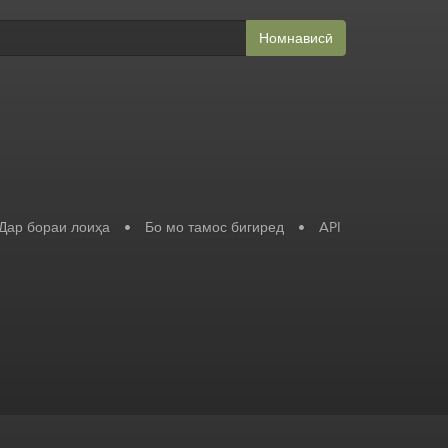
Номнависӣ
Дар бораи лоиҳа
•
Бо мо тамос бигиред
•
API