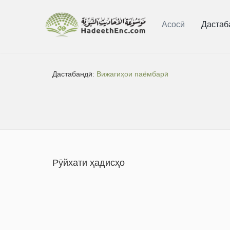
Асосӣ
Дастаб
Дастабандӣ:
Вижагиҳои паёмбарӣ
Рӯйхати ҳадисҳо