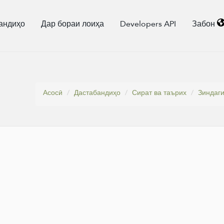
андиҳо
Дар бораи лоиҳа
Developers API
Забон
Асосӣ
Дастабандиҳо
Сират ва таърих
Зиндаги