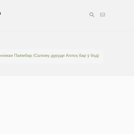
номаи Паёмбар (Салому дуруди Аллоҳ бар ӯ бод)