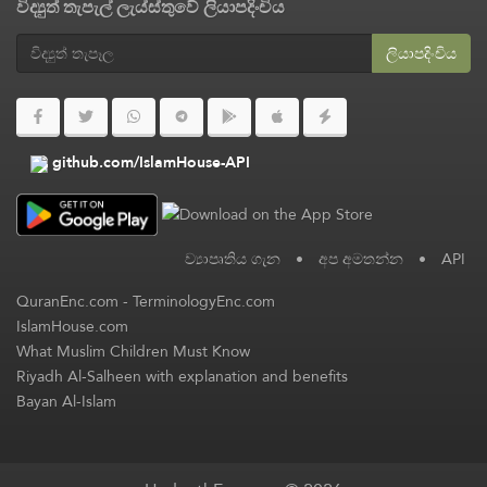
විද්‍යුත් තැපැල් ලැය්ස්තුවේ ලියාපදිංචිය
ලියාපදිංචිය
github.com/IslamHouse-API
ව්‍යාපෘතිය ගැන
•
අප අමතන්න
•
API
QuranEnc.com
-
TerminologyEnc.com
IslamHouse.com
What Muslim Children Must Know
Riyadh Al-Salheen with explanation and benefits
Bayan Al-Islam