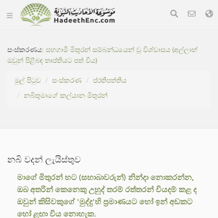
සංස්කරණය:
සහගාමී මිතුරන් සම්බන්ධයෙන් වූ විශ්වාසය (අල්ලාහ්
ඔවුන් පිළිබඳ තෘප්තියට පත් විය)
මුල් පිටුව
සංස්කරණ
ප්රතිපත්තිය
නබිතුමාගේ කල්යාන මිතුරන්
නබි වදන් ලැයිස්තුව
මාගේ මිතුරන් හට (සහාබාවරුන්) නින්දා නොකරන්න,
ඔබ අතරින් කෙනෙකු උහුද් තරම් රත්තරන් වියදම් කළ ද
ඔවුන් කිසිවකුගේ 'මුද්දු'හි ප්‍රමාණයට හෝ ඉන් අඩකට
හෝ ළඟා විය නොහැක.