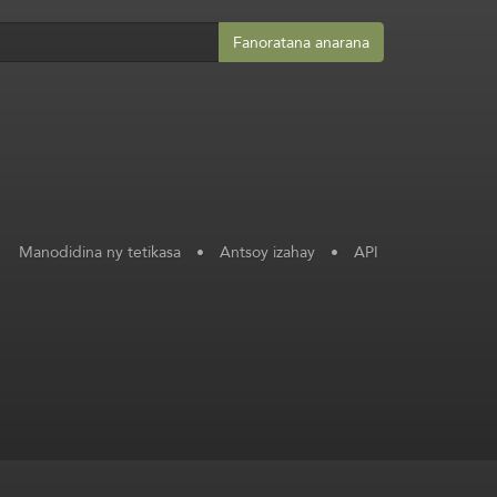
Fanoratana anarana
Manodidina ny tetikasa
•
Antsoy izahay
•
API