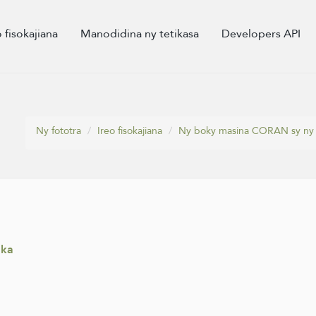
o fisokajiana
Manodidina ny tetikasa
Developers API
Ny fototra
Ireo fisokajiana
Ny boky masina CORAN sy ny 
aka