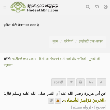
हदीस:
घंटी शैतान का भजन है
मुख्य
श्रेणियाँ
फ़ज़ीलतें तथा आदाब
श्रेणि:
फ़ज़ीलतें तथा आदाब
.
दिलों को पिघलाने वाली बातें और नसीहतें
.
गुनाहों की
मज़म्मत
.
PDF
+
-
عن أبي هريرة رضي الله عنه أن النبي صلى الله عليه وسلم قال:
.
«الجَرَسُ مَزَامِيرُ الشَّيطَان»
] - [رواه مسلم]
صحيح
[