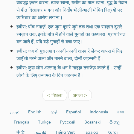
बावजूद क़त्ल करना, ब्याज खाना, यतीम का माल खाना, युद्ध के मैदान
से पीठ दिखाकर भागना और निर्दोष भोली-भाली मोमिन स्त्रियों पर
व्यभिचार का आरोप लगाना।
हदीस: पाँच नमाज़ें, एक जुमा दूसरे जुमे तक तथा एक रमज़ान दूसरे
रमज़ान तक, इनके बीच में होने वाले गुनाहों का कफ़्फ़ारा- प्रायश्चित-
बन जाते हैं, यदि बड़े गुनाहों से बचा जाए।
हदीस: जब दो मुसलमान अपनी-अपनी तलवारें लेकर आपस में भिड़
जाएँ तो मरने वाला और मारने वाला, दोनों जहन्नमी हैं।
हदीस: कुछ लोग अल्लाह के धन में नाहक़ तसर्रुफ़ करते हैं। उन्हीं
लोगों के लिए क़यामत के दिन जहन्नम है।
< पिछला
अगला >
عربي
English
اردو
Español
Indonesia
বাংলা
Français
Türkçe
Русский
Bosanski
සිංහල
中文
فارسی
Tiếng Việt
Tagalog
Kurdî