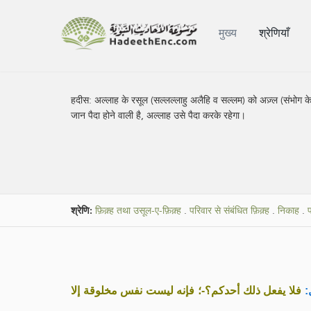
मुख्य
श्रेणियाँ
हदीस:
अल्लाह के रसूल (सल्लल्लाहु अलैहि व सल्लम) को अज़्ल (संभोग के 
जान पैदा होने वाली है, अल्लाह उसे पैदा करके रहेगा।
श्रेणि:
फ़िक़्ह तथा उसूल-ए-फ़िक़्ह
.
परिवार से संबंधित फ़िक़्ह
.
निकाह
.
ل
فلا يفعل ذلك أحدكم؟-؛ فإنه ليست نفس مخلوقة إلا