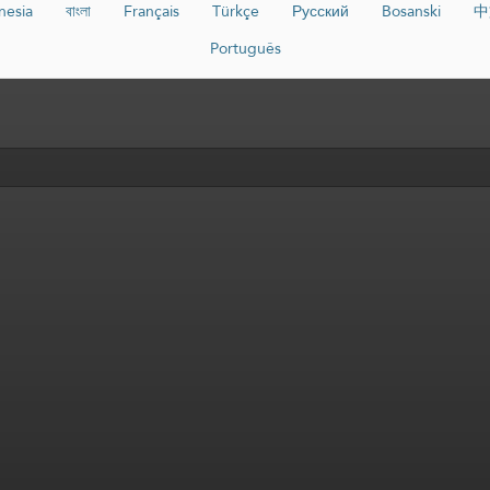
nesia
বাংলা
Français
Türkçe
Русский
Bosanski
中
Português