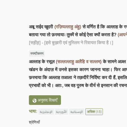
अबू सईद खुदरी
(रज़ियल्लाहु अंहु)
से वर्णित है कि अल्लाह के 
बताया गया तो फ़रमायाः तुममें से कोई ऐसा क्यों करता है?
(आपने
[सह़ीह़]
- [इसे बुख़ारी एवं मुस्लिम ने रिवायत किया है।]
स्पष्टीकरण
अल्लाह के रसूल
(सल्लल्लाहु अलैहि व सल्लम)
के सामने अज़्ल
खंडन के अंदाज़ में उनसे इसका कारण जानना चाहा। फिर 
फ़रमाया कि अल्लाह तआला ने तक़दीरें निर्दिष्ट कर दी हैं,
प्रभावों को भी। अतः, जब वह पुरुष के वीर्य से इनसान की रचना
अनुवाद दिखाएँ
भाषा:
الإنجليزية
الأوردية
الإسبانية
अधिक
(15)
श्रेणियाँ