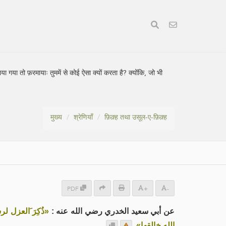
 गया तो फ़रमायाः तुममें से कोई ऐसा क्यों करता है? क्योंकि, जो भी
मुख्य
श्रेणियाँ
फ़िक़्ह तथा उसूल-ए-फ़िक़्ह
PDF
+
-
عن أبي سعيد الخدري رضي الله عنه :
ذُكِرَ َالعزل -
.
الله خالقها»