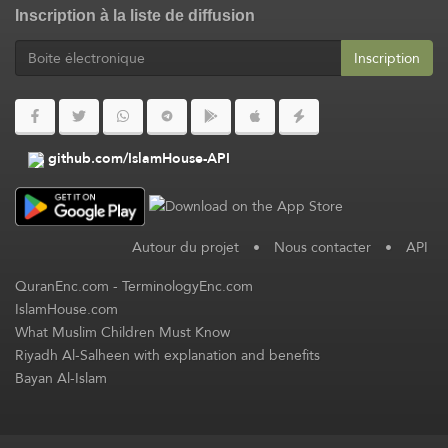
Inscription à la liste de diffusion
Inscription
github.com/IslamHouse-API
Autour du projet
•
Nous contacter
•
API
QuranEnc.com
-
TerminologyEnc.com
IslamHouse.com
What Muslim Children Must Know
Riyadh Al-Salheen with explanation and benefits
Bayan Al-Islam