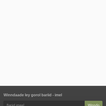
Winndaade ley gorol bariid - imel
Winndo