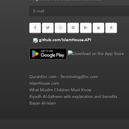
github.com/IslamHouse-API
QuranEnc.com
-
TerminologyEnc.com
IslamHouse.com
What Muslim Children Must Know
Riyadh Al-Salheen with explanation and benefits
Bayan Al-Islam