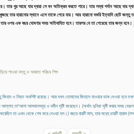
। তার খুর আছে যার দ্বারা সে বন অতিক্রম করতে পারে। তার লম্বা গর্দান আছে যার দ্ব
জছে তার হারানোর স্থানে এসে তাকে পেয়ে যায়। আর হারানো বকরি ইত্যাদি ছোট জন্তু তাদ
থবা তার ওপর এক বছর ঘোষণার সময় অতিবাহিত হবে। তারপর যে তা পেয়েছে তার জন্য হবে।
ুড়িয়ে পাওয়া বস্তু ও অজ্ঞাত পরিচয় শিশু
্তু জিহাদ ও নিয়ত অবশিষ্ট রয়েছে। আর যখন তোমাদের জিহাদে যাওয়ার ডাক দেওয়া হবে ত
 আল্লাহ তা‘আলা আসমানসমূহ ও যমীন সৃষ্টি করেছেন। (অর্থাৎ দুনিয়া সৃষ্টি করার সময় যেরূ
েছিল তা এখন থেকে শেষ করে দেওয়া হল।) বছরে বারটি মাস; তার মধ্যে চারটি হারাম (সম্
< পূর্ববর্তী
পরবর্তী >