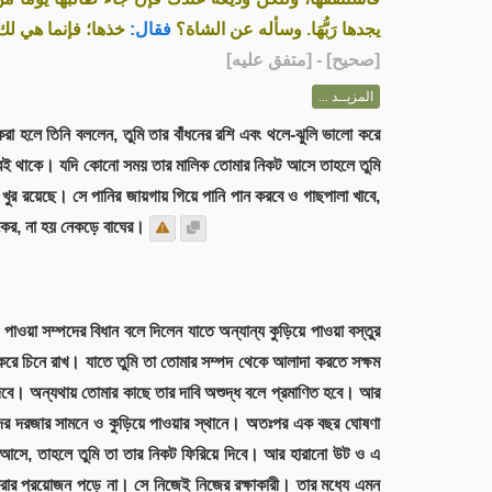
يجدها رَبُّهَا. وسأله عن الشاة؟
فقال:
خذها؛ فإنما هي لك»
] - [متفق عليه]
صحيح
[
المزيــد ...
সা করা হলে তিনি বললেন, তুমি তার বাঁধনের রশি এবং থলে-ঝুলি ভালো করে
বেই থাকে। যদি কোনো সময় তার মালিক তোমার নিকট আসে তাহলে তুমি
 খুর রয়েছে। সে পানির জায়গায় গিয়ে পানি পান করবে ও গাছপালা খাবে,
িকের, না হয় নেকড়ে বাঘের।
ে পাওয়া সম্পদের বিধান বলে দিলেন যাতে অন্যান্য কুড়িয়ে পাওয়া বস্তুর
ভাল করে চিনে রাখ। যাতে তুমি তা তোমার সম্পদ থেকে আলাদা করতে সক্ষম
 দিবে। অন্যথায় তোমার কাছে তার দাবি অশুদ্ধ বলে প্রমাণিত হবে। আর
জিদের দরজার সামনে ও কুড়িয়ে পাওয়ার স্থানে। অতঃপর এক বছর ঘোষণা
 আসে, তাহলে তুমি তা তার নিকট ফিরিয়ে দিবে। আর হারানো উট ও এ
ণ করার প্রয়োজন পড়ে না। সে নিজেই নিজের রক্ষাকারী। তার মধ্যে এমন