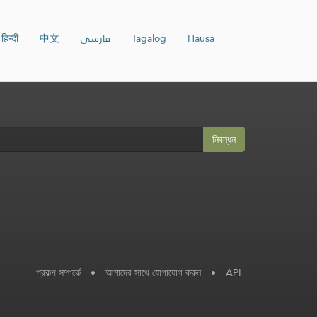
हिन्दी
中文
فارسی
Tagalog
Hausa
নিবন্ধন
প্রকল্প সম্পর্কে
•
আমাদের সাথে যোগাযোগ করুন
•
API