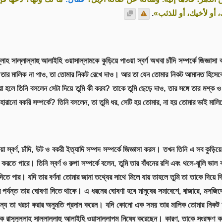
.
، أو لأخيك، أو للذئب
ল্লাহ সাল্লাল্লাহু আলাইহি ওয়াসাল্লামকে কুড়িয়ে পাওয়া স্বর্ণ অথবা চাঁদি সম্পর্কে জিজ্ঞা
মি তার মালিক না পাও, তা তোমার নিকট রেখে দাও। আর তা যেন তোমার নিকট আমানত হিসে
া হলে তিনি বললেন সেটা দিয়ে তুমি কী করব? তাকে তুমি ছেড়ে দাও, তার সঙ্গে তার মশ্ক ও
ারানো বকরি সম্পর্কে? তিনি বললেন, তা তুমি ধর, সেটি হয় তোমার, না হয় তোমার ভাই মাল
 স্বর্ণ, চাঁদি, উট ও বকরী ইত্যাদি সম্পদ সম্পর্কে জিজ্ঞাসা করল। তখন তিনি এ সব কুড়িয়
ণ করতে পারে। তিনি স্বর্ণ ও রুপা সম্পর্কে বলেন, তুমি তার বাঁধনের রশি এবং থলে-ঝুলি 
দিতে পার। যদি তার বর্ণনা তোমার জানা তথ্যের সাথে মিলে যায় তাহলে তুমি তা তাকে দিয়ে
বছর পর্যন্ত তার ঘোষণা দিতে থাকে। এ ধরনের ঘোষণা হবে মানুষের সমাবেশে, বাজারে, মস
জন্য তা খরচা করার অনুমতি প্রদান করেন। যদি কোনো এক সময় তার মালিক তোমার নিকট
কে রাসূলুল্লাহ সাল্লাল্লাহু আলাইহি ওয়াসাল্লাপম নিষেধ করেছেন। কারণ, তাকে সংরক্ষ