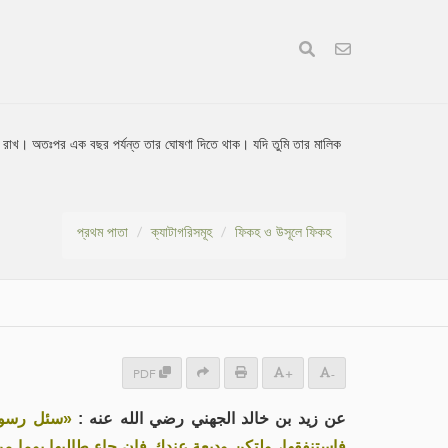
 চিনে রাখ। অতঃপর এক বছর পর্যন্ত তার ঘোষণা দিতে থাক। যদি তুমি তার মালিক
প্রথম পাতা
ক্যাটাগরিসমূহ
ফিকহ ও উসূলে ফিকহ
PDF
+
-
عن زيد بن خالد الجهني رضي الله عنه :
سئل رسول ا
فاستنفقها، ولتكن وديعة عندك فإن جاء طالبها يوما من 