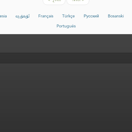
esia
ئۇيغۇرچە
Français
Türkçe
Русский
Bosanski
Português