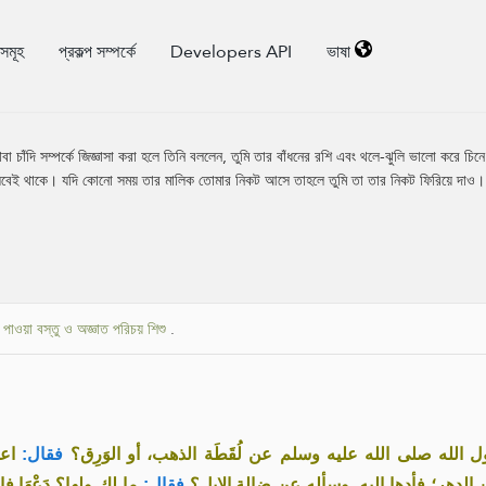
িসমূহ
প্রকল্প সম্পর্কে
Developers API
ভাষা
 অথবা চাঁদি সম্পর্কে জিজ্ঞাসা করা হলে তিনি বললেন, তুমি তার বাঁধনের রশি এবং থলে-ঝুলি ভালো করে
বেই থাকে। যদি কোনো সময় তার মালিক তোমার নিকট আসে তাহলে তুমি তা তার নিকট ফিরিয়ে দাও।
়ে পাওয়া বস্তু ও অজ্ঞাত পরিচয় শিশু
.
«لله صلى الله عليه وسلم عن لُقَطَة الذهب، أو الوَرِق؟
فقال:
اعرف
الدهر؛ فأدها إليه. وسأله عن ضالة الإبل؟
فقال:
ما لك ولها؟ دَعْهَا فإن