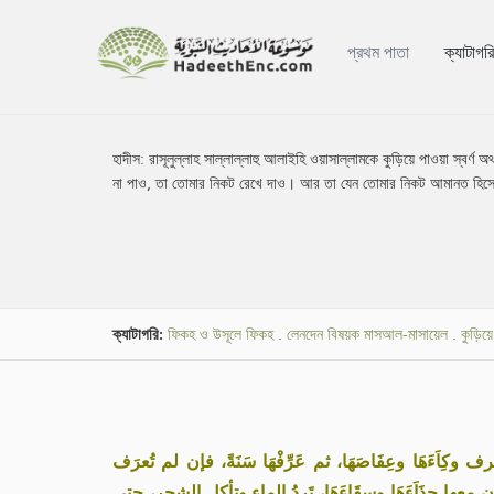
প্রথম পাতা
ক্যাটাগর
হাদীস:
রাসূলুল্লাহ সাল্লাল্লাহু আলাইহি ওয়াসাল্লামকে কুড়িয়ে পাওয়া স্বর্ণ
না পাও, তা তোমার নিকট রেখে দাও। আর তা যেন তোমার নিকট আমানত হিসে
ক্যাটাগরি:
ফিকহ ও উসূলে ফিকহ
.
লেনদেন বিষয়ক মাসআল-মাসায়েল
.
কুড়িয
 وكِاَءَهَا وعِفَاصَهَا، ثم عَرِّفْهَا سَنَةً، فإن لم تُعرَف
 معها حِذَاَءَهَا وسِقَاءَهَا، تَرِدُ الماء وتأكل الشجر، حتى