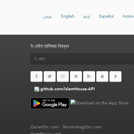
عربي
English
اردو
Español
Indon
ই-মেইল তালিকায় নিবন্ধন
github.com/IslamHouse-API
QuranEnc.com
-
TerminologyEnc.com
IslamHouse.com