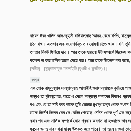
যায়েদ ইবন খালিদ আল-জুহানী রাদিয়াল্লাহু ‘আনহু থেকে বর্ণিত, রাসূলু
চিনে রাখ। অতঃপর এক বছর পর্যন্ত তার ঘোষণা দিতে থাক। যদি তু
তা তার নিকট ফিরিয়ে দাও। আর তাকে হারানো উট সম্পর্কে জিজ্ঞেস কর
যতক্ষণ না তার মালিক তাকে পেয়ে যায়। আর তাকে জিজ্ঞেস করা হলো, হ
[সহীহ]
- [মুত্তাফাকুন ‘আলাইহি (বুখারী ও মুসলিম)।]
ব্যাখ্যা
এক লোক রাসূলুল্লাহ সাল্লাল্লাহু আলাইহি ওয়াসাল্লামকে কুড়িয়ে পাওয়া
জন্যও তা দৃষ্টান্ত হয়, যাতে এ থেকে অন্যান্য সম্পদের বিধানও গ্রহ
হও এবং যে তা দাবি করে তাকে তুমি তোমার মুখস্থ তথ্য থেকে সংবাদ 
তাকে নির্দেশ দিলেন যেন সে যেদিন পেয়েছে সেদিন থেকে পূর্ণ এক 
করার পর এবং মালিক সম্পর্কে কোন প্রকার অবগত না হওয়াতে তার 
ধরনের জন্তু যার দ্বারা মানুষ উপকৃত হতে পারে। তা তুলে নেওয়া থে