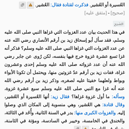
العُسيرة أو العُشير.
فذكرت لقتادة فقال:
العُشير.
[
صحيح
]
-
[
متفق عليه
]
الشرح
في هذا الحديث بيان عدد الغزوات التي غزاها النبي صلى الله عليه
وسلم، فقد سأل أبو إسحاق زيد بن أرقم الأنصاري رضي الله عنه
عن عدد الغزوات التي غزاها النبي صلى الله عليه وسلم؟ فذكر أنه
غزا تسع عشرة غزوة خرج فيها بنفسه، لكن رُوى عن جابر رضي
الله عنه أن عدد غزواته صلى الله عليه وسلم إحدى وعشرون
غزاة، ففات زيد بن أرقم عدُ غزوتين منها، ويحتمل أن تكونا الأبواء
وبواط ولعلهما خفيتا عليه لصغره، وذكر زيد بن أرقم رضي الله
عنه أنه غزا مع النبي صلى الله عليه وسلم سبع عشرة غزوة،
وسأله:
ما أول غزوة غزاها؟
فقال زيد:
أنها العُسيرة أو العُشير،
وقال قتادة:
هي العُشير، وهي منسوبة إلى المكان الذي وصلوا
إليه.
والغزوات الكبرى منها:
بدر في السنة الثانية، وأُحُد في الثالثة،
والخندق في الخامسة، وخيبر في السادسة، ومؤتة في الثامنة،
وتبوك في التاسعة.