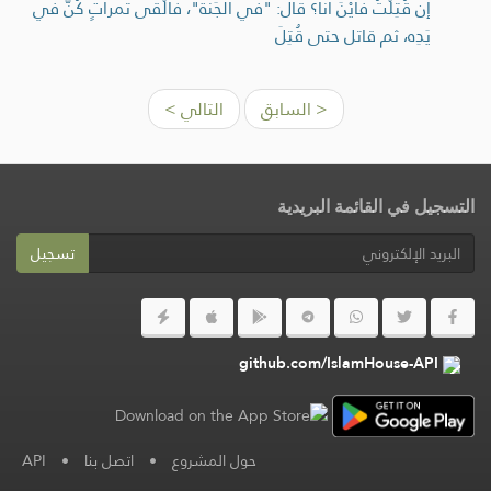
إن قُتِلْتُ فَأَيْنَ أَنَا؟ قال: "في الجَنَّة"، فأَلْقَى تَمراتٍ كُنَّ في
يَدِه، ثم قاتل حتى قُتِلَ
< السابق
التالي >
التسجيل في القائمة البريدية
تسجيل
github.com/IslamHouse-API
حول المشروع
•
اتصل بنا
•
API