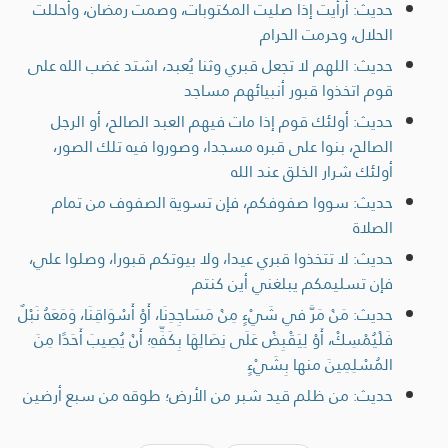
حديث: أرأيت إذا صليت المكتوبات، وصمت رمضان، وأحللت
الحلال، وحرمت الحرام
حديث: اللهم لا تجعل قبري وثنا يُعبد، اشتد غضب الله على
قوم اتخذوا قبور أنبيائهم مساجد
حديث: أولئك قوم إذا مات فيهم العبد الصالح، أو الرجل
الصالح، بنوا على قبره مسجدا، وصوروا فيه تلك الصور،
أولئك شرار الخلق عند الله
حديث: سووا صفوفكم، فإن تسوية الصفوف من تمام
الصلاة
حديث: لا تتخذوا قبري عيدا، ولا بيوتكم قبورا، وصلوا علي،
فإن تسليمكم يبلغني أين كنتم
حديث: مَنْ مَرَّ في شَيْءٍ مِنْ مَسَاجِدِنَا، أَوْ أَسْوَاقِنَا، وَمَعَهُ نَبْلٌ
فَلْيُمْسِكْ، أَوْ لِيَقْبِضْ عَلَى نِصَالِهَا بِكَفِّهِ؛ أَنْ يُصِيبَ أَحَدًا مِنَ
المُسْلِمِينَ منها بِشَيْءٍ
حديث: من ظلم قيد شبر من الأرض؛ طوقه من سبع أرضين