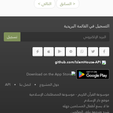
< السابق
التالي >
التسجيل في القائمة البريدية
تسجيل
github.com/IslamHouse-API
حول المشروع
•
اتصل بنا
•
API
موسوعة القرآن الكريم
-
موسوعة المصطلحات الإسلامية
موقع دار الإسلام
ما لا يسع أطفال المسلمين جهله
شرح وترجمة رياض الصالحين