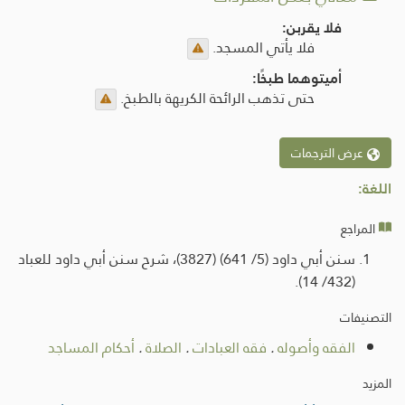
فلا يقربن:
فلا يأتي المسجد.
أميتوهما طبخًا:
حتى تذهب الرائحة الكريهة بالطبخ.
عرض الترجمات
اللغة:
المراجع
سنن أبي داود (5/ 641) (3827)، شرح سنن أبي داود للعباد
(432/ 14).
التصنيفات
الفقه وأصوله
.
فقه العبادات
.
الصلاة
.
أحكام المساجد
المزيد