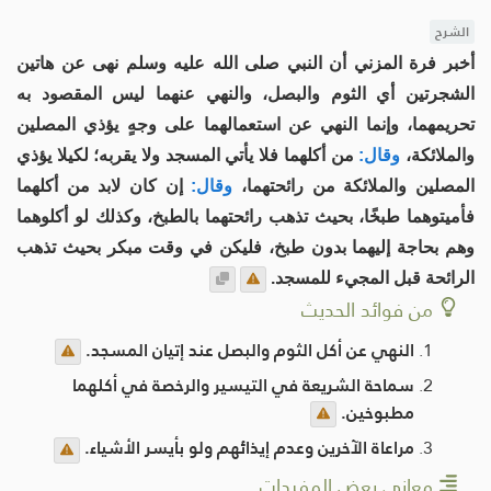
الشرح
أخبر فرة المزني أن النبي صلى الله عليه وسلم نهى عن هاتين
الشجرتين أي الثوم والبصل، والنهي عنهما ليس المقصود به
تحريمهما، وإنما النهي عن استعمالهما على وجهٍ يؤذي المصلين
والملائكة،
وقال:
من أكلهما فلا يأتي المسجد ولا يقربه؛ لكيلا يؤذي
المصلين والملائكة من رائحتهما،
وقال:
إن كان لابد من أكلهما
فأميتوهما طبخًا، بحيث تذهب رائحتهما بالطبخ، وكذلك لو أكلوهما
وهم بحاجة إليهما بدون طبخ، فليكن في وقت مبكر بحيث تذهب
الرائحة قبل المجيء للمسجد.
من فوائد الحديث
النهي عن أكل الثوم والبصل عند إتيان المسجد.
سماحة الشريعة في التيسير والرخصة في أكلهما
مطبوخين.
مراعاة الآخرين وعدم إيذائهم ولو بأيسر الأشياء.
معاني بعض المفردات