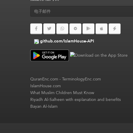
github.com/IslamHouse-API
QuranEnc.com
-
TerminologyEnc.com
IslamHouse.com
What Muslim Children Must Know
Riyadh Al-Salheen with explanation and benefits
Bayan Al-Islam