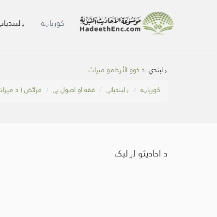
کور‌پاڼه
ډلبندیان
ډلبندي:
د ذوو الأرحامو میراث
کور‌پاڼه
ډلبندیانې
فقه او اصول یې
فرائض ( د میراث
د احادیثو لړلیک