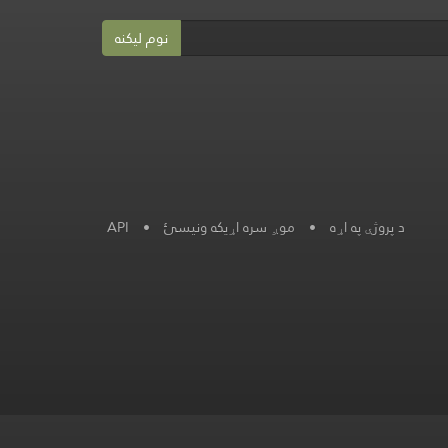
نوم لیکنه
د پروژې په اړه
•
موږ سره اړیکه ونیسئ
•
API