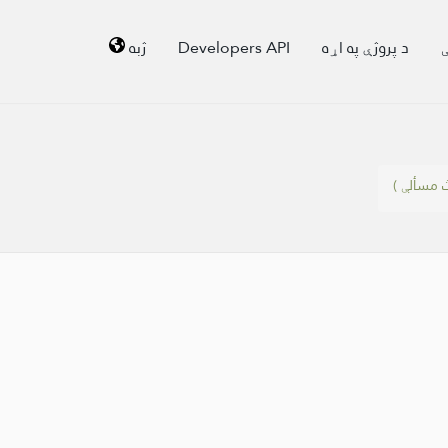
ې
د پروژې په اړه
Developers API
ژبه
 مسألې )