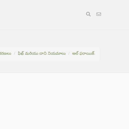
గీకరణలు
ఫిఖ్ మరియు దాని నియమాలు
అల్ ఫరాయిజ్.