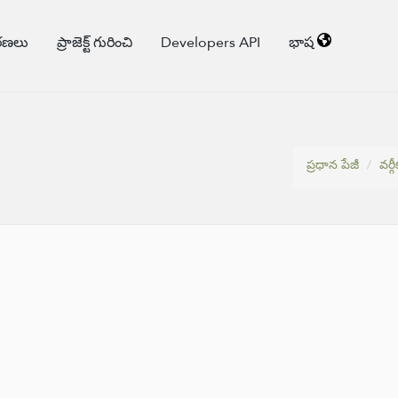
కరణలు
ప్రాజెక్ట్ గురించి
Developers API
భాష
ప్రధాన పేజీ
వర్