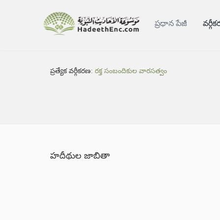
ప్రధాన పేజీ
వర్గీ
ప్రత్యేక వర్గీకరణ:
రక్త సంబందికుల వారసత్వం
హదీథుల జాబితా