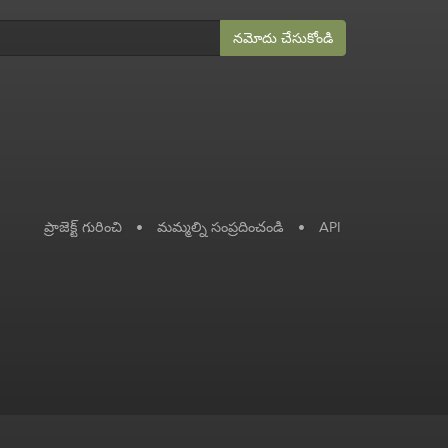
నమోదు చేసుకోండి
ప్రాజెక్ట్ గురించి
•
మమ్మల్ని సంప్రదించండి
•
API