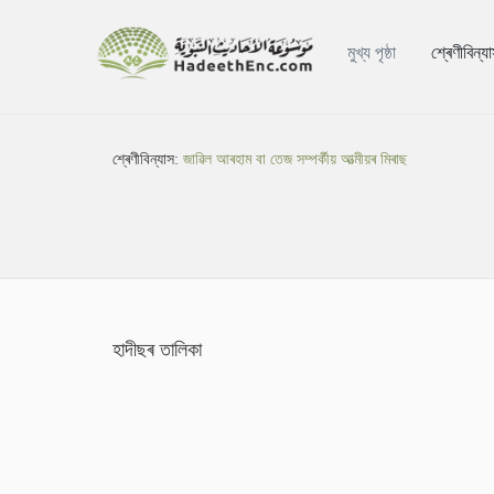
মুখ্য পৃষ্ঠা
শ্ৰেণীবিন্য
শ্ৰেণীবিন্যাস:
জাৱিল আৰহাম বা তেজ সম্পৰ্কীয় আত্মীয়ৰ মিৰাছ
হাদীছৰ তালিকা