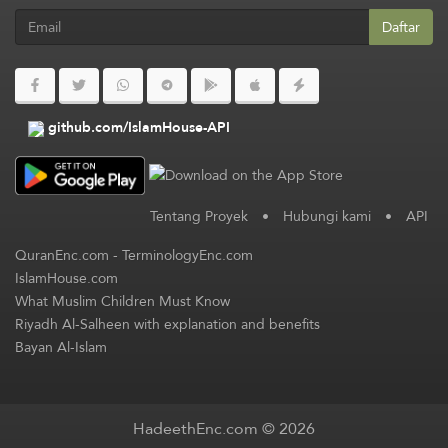
Daftar
github.com/IslamHouse-API
Tentang Proyek
•
Hubungi kami
•
API
QuranEnc.com
-
TerminologyEnc.com
IslamHouse.com
What Muslim Children Must Know
Riyadh Al-Salheen with explanation and benefits
Bayan Al-Islam
HadeethEnc.com © 2026