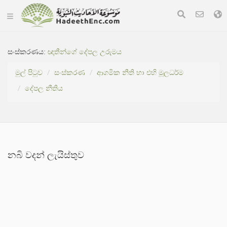
සංස්කරණය:
ඥාතීන්ගේ දේපල උරුමය
මුල් පිටුව
සංස්කරණ
ආගමික නීති හා එහි මූලධර්ම
දේපල නීතිය
නබි වදන් ලැයිස්තුව