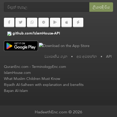
ලියාපදිංචිය
github.com/IslamHouse-API
ව්‍යාපෘතිය ගැන
•
අප අමතන්න
•
API
QuranEnc.com
-
TerminologyEnc.com
IslamHouse.com
What Muslim Children Must Know
Riyadh Al-Salheen with explanation and benefits
Bayan Al-Islam
HadeethEnc.com © 2026