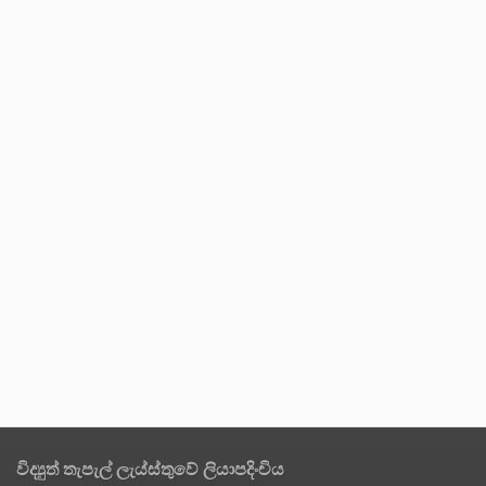
විද්‍යුත් තැපැල් ලැය්ස්තුවේ ලියාපදිංචිය