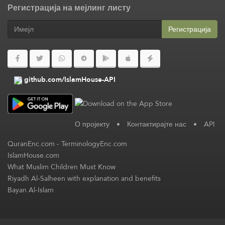
Регистрација на мејлинг листу
Регистрација
github.com/IslamHouse-API
О пројекту
•
Контактирајте нас
•
API
QuranEnc.com
-
TerminologyEnc.com
IslamHouse.com
What Muslim Children Must Know
Riyadh Al-Salheen with explanation and benefits
Bayan Al-Islam