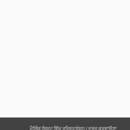
ਮੈਲਿੰਗ ਲਿਸਟ ਵਿੱਚ ਰਜਿਸਟ੍ਰੇਸ਼ਨ / ਦਰਜ ਕਰਵਾਉਣਾ