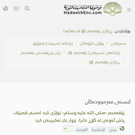
پۆلێنکردن:
ڕێبازی پێغەمبەر ﷺ لە جەنازەدا
سه‌ره‌كی
پۆلێن کراوەکان
ژیاننامە (سیرەت) ومێژوو
ژیاننامەی (سیرەتی) پێغەمبەر ﷺ
ژیان وڕەوشتی پێغەمبەر
ڕێبازی پێغەمبەر ﷺ
لیستی فەرموودەکان
پێغەمبەر -صلى اللە علیە وسلم- نوێژی کرد لەسەر قەبرێک
پاش ئەوەى لە گۆڕ دانرا، چوار جار تەکبیرەی کرد
عربي
الإنجليزية
الأوردية