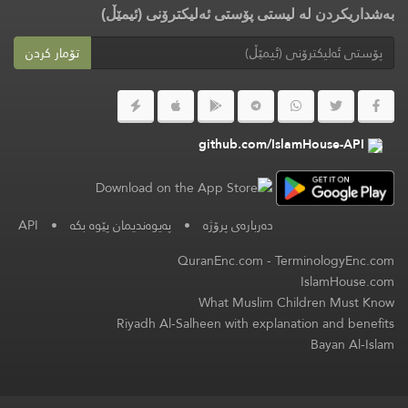
بەشداریکردن لە لیستی پۆستی ئەلیکترۆنی (ئیمێڵ)
تۆمار کردن
github.com/IslamHouse-API
دەربارەی پرۆژە
•
په‌یوه‌ندیمان پێوه‌ بكه‌
•
API
QuranEnc.com
-
TerminologyEnc.com
IslamHouse.com
What Muslim Children Must Know
Riyadh Al-Salheen with explanation and benefits
Bayan Al-Islam