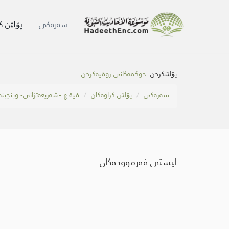
سه‌ره‌كی
پۆلێن ک
پۆلێنکردن:
حوکمەکانی روقیەکردن
سه‌ره‌كی
پۆلێن کراوەکان
فیقـهــ-شەریعەتزانی- وبنچین
لیستی فەرموودەکان