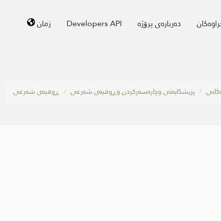
راوەکان
دەربارەی پرۆژە
Developers API
زمان
ەکانی
پزیشكایەتی وچارەسەركردن وڕوقیەی شەرعی
ڕوقیەی شەرعی