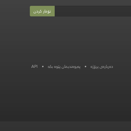
تۆمار کردن
دەربارەی پرۆژە
•
په‌یوه‌ندیمان پێوه‌ بكه‌
•
API