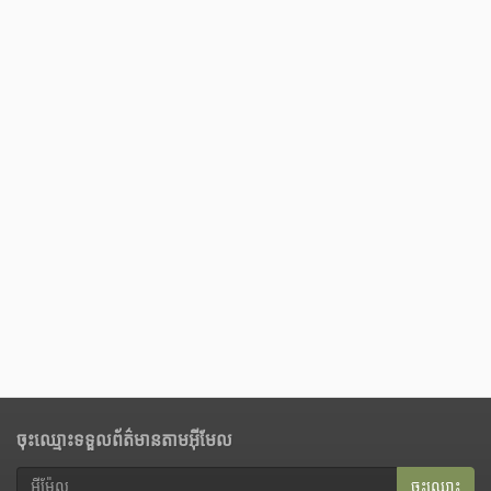
ចុះឈ្មោះទទួលព័ត៌មានតាមអ៊ីមែល
ចុះ​ឈ្មោះ