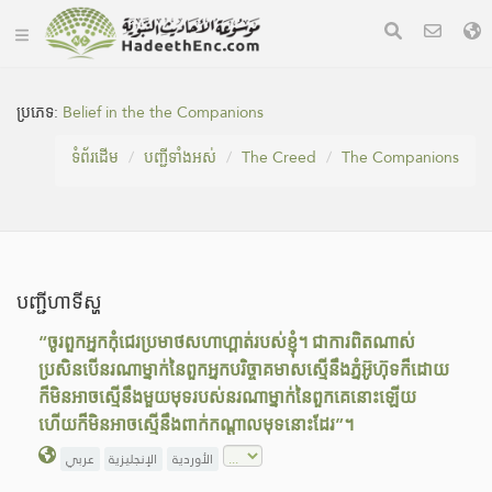
ប្រភេទ:
Belief in the the Companions
ទំព័រ​ដេីម
បញ្ជីទាំងអស់
The Creed
The Companions
បញ្ជីហាទីស្ហ
“ចូរពួកអ្នកកុំជេរប្រមាថសហាហ្ពាត់របស់ខ្ញុំ។ ជាការពិតណាស់
ប្រសិនបើនរណាម្នាក់នៃពួកអ្នកបរិច្ចាគមាសស្មើនឹងភ្នំអ៊ូហ៊ុទក៏ដោយ
ក៏មិនអាចស្មើនឹងមួយមុទរបស់នរណាម្នាក់នៃពួកគេនោះឡើយ
ហើយក៏មិនអាចស្មើនឹងពាក់កណ្តាលមុទនោះដែរ”។
الأوردية
الإنجليزية
عربي