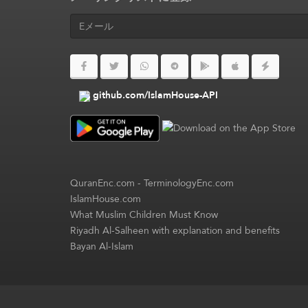
github.com/IslamHouse-API
QuranEnc.com
-
TerminologyEnc.com
IslamHouse.com
What Muslim Children Must Know
Riyadh Al-Salheen with explanation and benefits
Bayan Al-Islam