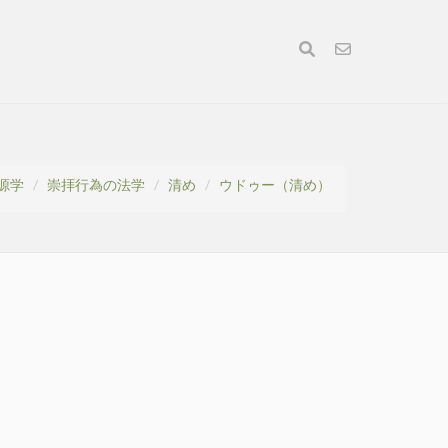
源学
崇拝行為の法学
清め
ウドゥー（清め）