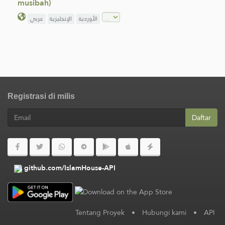
musibah)
الأوردية
الإنجليزية
عربي
Registrasi di milis
Daftar
github.com/IslamHouse-API
Tentang Proyek
•
Hubungi kami
•
API