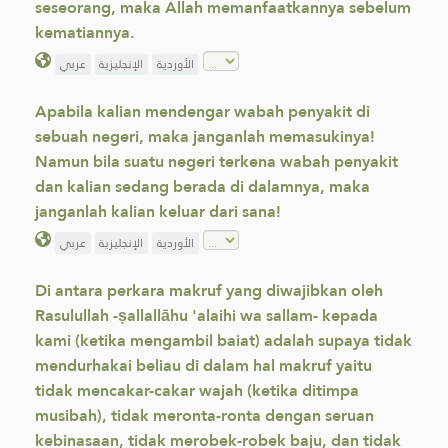
seseorang, maka Allah memanfaatkannya sebelum
kematiannya.
الأوردية
الإنجليزية
عربي
Apabila kalian mendengar wabah penyakit di
sebuah negeri, maka janganlah memasukinya!
Namun bila suatu negeri terkena wabah penyakit
dan kalian sedang berada di dalamnya, maka
janganlah kalian keluar dari sana!
الأوردية
الإنجليزية
عربي
Di antara perkara makruf yang diwajibkan oleh
Rasulullah -ṣallallāhu 'alaihi wa sallam- kepada
kami (ketika mengambil baiat) adalah supaya tidak
mendurhakai beliau di dalam hal makruf yaitu
tidak mencakar-cakar wajah (ketika ditimpa
musibah), tidak meronta-ronta dengan seruan
kebinasaan, tidak merobek-robek baju, dan tidak