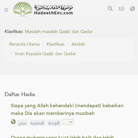
Klasifikasi:
Masalah-masalah Qaḍā` dan Qadar
Beranda Utama
Klasifikasi
Akidah
Iman Kepada Qaḍā` dan Qadar
Daftar Hadis
Siapa yang Allah kehendaki (mendapat) kebaikan
maka Dia akan memberinya musibah
الأوردية
الإنجليزية
عربي
Orang mukmin yang kuat lebih baik dan lebih