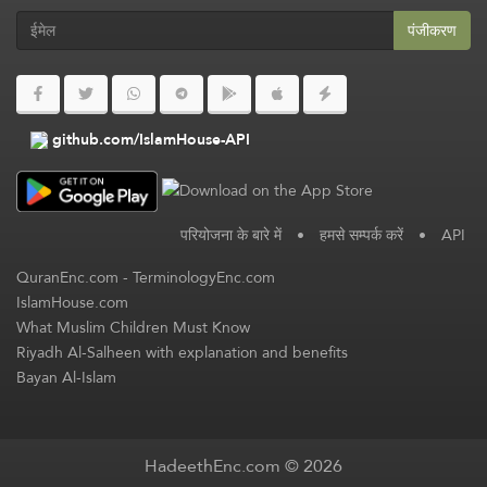
पंजीकरण
github.com/IslamHouse-API
परियोजना के बारे में
•
हमसे सम्पर्क करें
•
API
QuranEnc.com
-
TerminologyEnc.com
IslamHouse.com
What Muslim Children Must Know
Riyadh Al-Salheen with explanation and benefits
Bayan Al-Islam
HadeethEnc.com © 2026