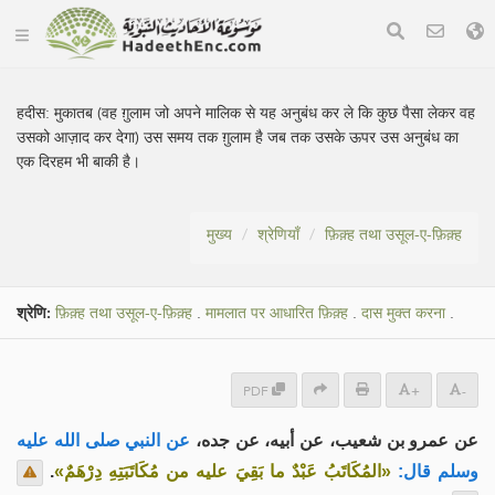
हदीस:
मुकातब (वह ग़ुलाम जो अपने मालिक से यह अनुबंध कर ले कि कुछ पैसा लेकर वह
उसको आज़ाद कर देगा) उस समय तक ग़ुलाम है जब तक उसके ऊपर उस अनुबंध का
एक दिरहम भी बाकी है।
मुख्य
श्रेणियाँ
फ़िक़्ह तथा उसूल-ए-फ़िक़्ह
श्रेणि:
फ़िक़्ह तथा उसूल-ए-फ़िक़्ह
.
मामलात पर आधारित फ़िक़्ह
.
दास मुक्त करना
.
PDF
+
-
عن عمرو بن شعيب، عن أبيه، عن جده،
عن النبي صلى الله عليه
.
«المُكَاتَبُ عَبْدٌ ما بَقِيَ عليه من مُكَاتَبَتِهِ دِرْهَمٌ»
وسلم قال: