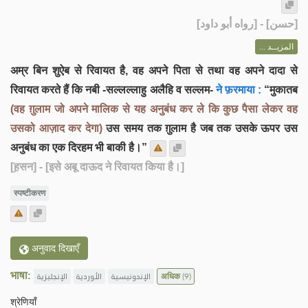
] - [رواه أبو داود]
حسن
[
المزيــد ...
अम्र बिन शुऐब से रिवायत है, वह अपने पिता से तथा वह अपने दादा से
रिवायत करते हैं कि नबी -सल्लल्लाहु अलैहि व सल्लम-
ने फ़रमाया :
“मुकातब
(वह ग़ुलाम जो अपने मालिक से यह अनुबंध कर ले कि कुछ पैसा लेकर वह
उसको आज़ाद कर देगा)
उस समय तक ग़ुलाम है जब तक उसके ऊपर उस
अनुबंध का एक दिरहम भी बाकी है।”
[ह़सन]
- [इसे अबू दाऊद ने रिवायत किया है।]
स्पष्टीकरण
अनुवाद दिखाएँ
भाषा:
الإنجليزية
الأوردية
الإندونيسية
अधिक
(9)
श्रेणियाँ