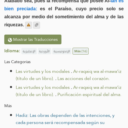
Alabado sea, pues la recompensa que posee Al-
lah es
bien preciada:
es el Paraíso, cuyo precio solo se
alcanza por medio del sometimiento del alma y de las
riquezas.
Mostrar las Traducciones
Idioma:
الإنجليزية
الأوردية
الإندونيسية
Más
(16)
Las Categorías
Las virtudes y los modales
.
Ar-raqaiq wa al-mawa’iz
(título de un libro).
.
Las acciones del corazón.
Las virtudes y los modales
.
Ar-raqaiq wa al-mawa’iz
(título de un libro).
.
Purificación espiritual del alma.
Más
Hadiz: Las obras dependen de las intenciones, y
cada persona será recompensada según su