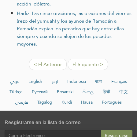
acción idólatra.
Hadiz: Las cinco oraciones, las oraciones del viernes
(rezo del yumuah) y los ayunos de Ramadán a
Ramadán expían los pecados que hay entre ellas
siempre y cuando se alejen de los pecados
mayores.
< El Anterior
El Siguiente >
عربي
English
اردو
Indonesia
বাংলা
Français
Türkçe
Русский
Bosanski
සිංහල
हिन्दी
中文
فارسی
Tagalog
Kurdî
Hausa
Português
Resgistrarse en la lista de correo
Resgistrarse