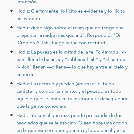
intención
Hadiz: Ciertamente, lo lícito es evidente y lo ilícito
es evidente
Hadiz: dime algo sobre el islam que no tenga que
preguntar a nadie más que a ti". Respondió: "Di:
'Creo en Al-lah'; luego actúa con rectitud
Hadiz: La pureza es la mitad de la fe, “al-ḥamdu li-l-
hah” llena la balanza y “subhana-l-lah" y "al-hamdu
li-l-lah” llenan —o llena— lo que hay entre el cielo y
la tierra
Hadiz: La rectitud y piedad («birr») es el buen
carácter y comportamiento, y el pecado es todo
aquello que se agita en tu interior y te desagradaría
que la gente conociera
Hadiz: Yo soy el que más puede prescindir de los
asociados que se le asocian. Quien hace una acción
en la que asocia conmigo a otro, lo dejo a él y a su