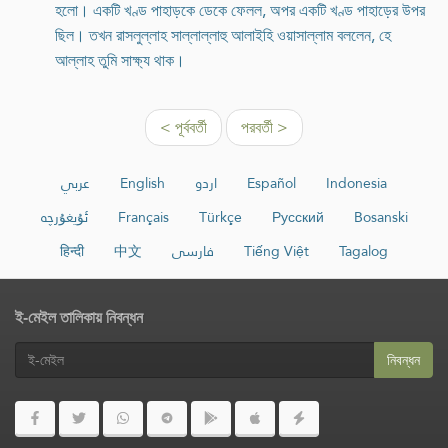
হলো। একটি খণ্ড পাহাড়কে ডেকে ফেলল, অপর একটি খণ্ড পাহাড়ের উপর
ছিল। তখন রাসলুল্লাহ সাল্লাল্লাহু আলাইহি ওয়াসাল্লাম বললেন, হে
আল্লাহ তুমি সাক্ষ্য থাক।
< পূর্ববর্তী
পরবর্তী >
عربي
English
اردو
Español
Indonesia
ئۇيغۇرچە
Français
Türkçe
Русский
Bosanski
हिन्दी
中文
فارسی
Tiếng Việt
Tagalog
ই-মেইল তালিকায় নিবন্ধন
নিবন্ধন