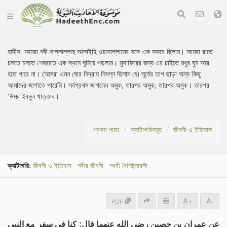
হাদীস:
আমরা নবী সাল্লাল্লাহু আলাইহি ওয়াসাল্লামের সঙ্গে এক সফরে ছিলাম। আমরা রাতে
চলতে চলতে শেষরাতে এক স্থনে ঘুমিয়ে পড়লাম। মুসাফিরের জন্য এর চাইতে মধুর ঘুম আর
হতে পারে না। (আমরা এমন ঘোর নিদ্রায় নিমগ্ন ছিলাম যে) সূর্যের তাপ ছাড়া অন্য কিছু
আমাদের জাগাতে পারেনি। সর্বপ্রথম জাগলেন অমুক, তারপর অমুক, তারপর অমুক। তারপর
‘উমর ইবনুল খাত্তাব।
প্রথম পাতা
ক্যাটাগরিসমূহ
জীবনী ও ইতিহাস
ক্যাটাগরি:
জীবনী ও ইতিহাস
.
নবীর জীবনী
.
নববী বৈশিষ্ট্যাবলী
.
PDF
+
-
عن عمران بن حصين رضي الله عنهما قال: كنا في سفر مع النبي