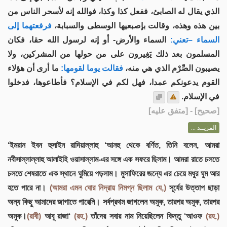
الذي يقال له الصابئ، ففعل كذا وكذا، فوالله إنه لأسحر الناس من
بين هذه وهذه، وقالت بإصبعيها الوسطى والسبابة،
فرفعتهما إلى
السماء –تعني:
السماء والأرض- أو إنه لرسول الله حقا، فكان
المسلمون بعد ذلك يَغِيرون على من حولها من المشركين، ولا
يصيبون الصِّرْم الذي هي منه،
فقالت يوما لقومها:
ما أرى أن هؤلاء
القوم يدعونكم عمدا، فهل لكم في الإسلام؟ فأطاعوها، فدخلوا
في الإسلام.
] - [متفق عليه]
صحيح
[
المزيــد ...
‘ইমরান ইবন হুসাইন রাদিয়াল্লাহু ‘আনহু থেকে বর্ণিত, তিনি বলেন, আমরা
নবীসাল্লাল্লাহু আলাইহি ওয়াসাল্লাম-এর সঙ্গে এক সফরে ছিলাম। আমরা রাতে চলতে
চলতে শেষরাতে এক স্থানে ঘুমিয়ে পড়লাম। মুসাফিরের জন্যে এর চেয়ে মধুর ঘুম আর
হতে পারে না।
(আমরা এমন ঘোর নিদ্রায় নিমগ্ন ছিলাম যে,)
সূর্যের উত্তাপ ছাড়া
অন্য কিছু আমাদের জাগাতে পারেনি। সর্বপ্রথম জাগলেন অমুক, তারপর অমুক, তারপর
অমুক।
(রাবী)
আবূ রাজা‘
(রহ.)
তাঁদের সবার নাম নিয়েছিলেন কিন্তু ‘আওফ
(রহ.)