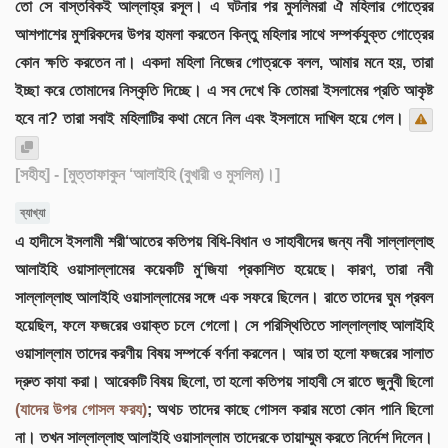
তো সে বাস্তবিকই আল্লাহ্র রসূল। এ ঘটনার পর মুসলিমরা ঐ মহিলার গোত্রের
আশপাশের মুশরিকদের উপর হামলা করতেন কিন্তু মহিলার সাথে সম্পর্কযুক্ত গোত্রের
কোন ক্ষতি করতেন না। একদা মহিলা নিজের গোত্রকে বলল, আমার মনে হয়, তারা
ইচ্ছা করে তোমাদের নিস্কৃতি দিচ্ছে। এ সব দেখে কি তোমরা ইসলামের প্রতি আকৃষ্ট
হবে না? তারা সবাই মহিলাটির কথা মেনে নিল এবং ইসলামে দাখিল হয়ে গেল।
[সহীহ]
- [মুত্তাফাকুন ‘আলাইহি (বুখারী ও মুসলিম)।]
ব্যাখ্যা
এ হাদীসে ইসলামী শরী‘আতের কতিপয় বিধি-বিধান ও সাহাবীদের জন্য নবী সাল্লাল্লাহু
আলাইহি ওয়াসাল্লামের কয়েকটি মু‘জিযা প্রকাশিত হয়েছে। কারণ, তারা নবী
সাল্লাল্লাহু আলাইহি ওয়াসাল্লামের সঙ্গে এক সফরে ছিলেন। রাতে তাদের ঘুম প্রবল
হয়েছিল, ফলে ফজরের ওয়াক্ত চলে গেলো। সে পরিস্থিতিতে সাল্লাল্লাহু আলাইহি
ওয়াসাল্লাম তাদের করণীয় বিষয় সম্পর্কে বর্ণনা করলেন। আর তা হলো ফজরের সালাত
দ্রুত কাযা করা। আরেকটি বিষয় ছিলো, তা হলো কতিপয় সাহাবী সে রাতে জুনুবী ছিলো
(যাদের উপর গোসল ফরয)
; অথচ তাদের কাছে গোসল করার মতো কোন পানি ছিলো
না। তখন সাল্লাল্লাহু আলাইহি ওয়াসাল্লাম তাদেরকে তায়াম্মুম করতে নির্দেশ দিলেন।