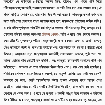
অবশেষে যে ব্যক্তির গোসলের দরকার ছিল, তাকেও এক পাত্র পানি দিয়ে
নবীসাল্লাল্লাহু আলাইহি ওয়াসাল্লাম বললেন, এ পানি নিয়ে যাও এবং গোসল সার। ঐ
মহিলা দাঁড়িয়ে দেখছিল যে, তার পানি নিয়ে কী করা হচ্ছে। আল্লাহ্র কসম! যখন তার
হতে পানি নেয়া শেষ হ’ল তখন আমাদের মনে হ’ল, মশকগুলো পূর্বাপেক্ষা অধিক ভর্তি।
তারপর নবীসাল্লাল্লাহু আলাইহি ওয়াসাল্লাম বললেন, মহিলার জন্যে কিছু একত্র কর।
লোকেরা মহিলার জন্যে আজওয়া
(বিশেষ খেজুর)
, আটা ও ছাতু এনে একত্র করলেন।
যখন তাঁরা উল্লেখযোগ্য পরিমাণ খাদ্যসামগ্রী জমা করলেন, তখন তা একটা কাপড়ে
বেঁধে মহিলাকে উটের উপর সওয়ার করালেন এবং তার সামনে কাপড়ে বাঁধা গাঁঠরিটি রেখে
দিলেন। আল্লাহর রসূল সাল্লাল্লাহু আলাইহি ওয়াসাল্লাম বললেন, তুমি জান যে,
আমরা তোমার পানি মোটেই কম করিনি ; বরং আল্লাহ তা‘আলাই আমাদের পানি পান
করিয়েছেন। অতঃপর সে তার পরিজনের নিকট ফিরে গেল। তার বেশ দেরী হয়েছিল।
পরিবারের লোকজন তাকে জিজ্ঞেস করলো, হে অমুক! তোমার এত দেরী হল কেন?
উত্তরে সে বলল, একটি আশ্চর্যজনক ঘটনা! দু’জন লোকের সাথে আমার দেখা
হয়েছিল। তারা আমাকে সেই লোকটির নিকট নিয়ে গিয়েছিল, যাকে সাবি‘ বলা হয়। আর
সেখানে সে এসব করল। এ বলে সে মধ্যমা ও তর্জনী আঙুল দিয়ে আসমান ও যমীনের
দিকে ইঙ্গিত করে বলল, আল্লাহ্র কসম! সে এ দু’টির মধ্যে সবচেয়ে বড় জাদুকর, নয়