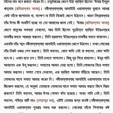
তাঁদের নাম মনে রাখতে পারেন নি। চতুর্থবারের জেগে উঠা ব্যক্তি ছিলেন ‘উমার ইব্নুল
খাত্তাব
(রাদিয়াল্লাহ আনহু)
। নবীসাল্লাল্লাহু আলাইহি ওয়াসাল্লাম ঘুমালে আমরা
কেউ তাঁকে জাগাতাম না, যতক্ষণ না তিনি নিজেই জেগে উঠতেন। কারণ নিদ্রাবস্থায়
তাঁর উপর কী অবতীর্ণ হচ্ছে তা তো আমাদের জানা নেই। ‘উমার
(রাদিয়াল্লাহ আনহু)
জেগে মানুষের অবস্থা দেখলেন, আর তিনি ছিলেন দৃঢ়চিত্ত ব্যক্তি উচ্চৈঃস্বরে
তাকবীর বলতে আরম্ভ করলেন। তিনি ক্রমাগত উচ্চৈঃস্বরে তাকবীর বলতে থাকলেন।
এমনকি তাঁর শব্দে নবীসাল্লাল্লাহু আলাইহি ওয়াসাল্লাম জেগে উঠলেন। তখন লোকেরা
তাঁর নিকট ওজর পেশ করলো। তিনি বললেন, কোন ক্ষতি নেই বা বললেন, কোন ক্ষতি
হবে না। এখান হতে চল। তিনি চলতে লাগলেন। কিছু দূর গিয়ে থামলেন। উযূর পানি
আনালেন এবং উযূ করলেন। সলাতের আযান দেয়া হলো। তিনি লোকদের নিয়ে সলাত
আদায় করলেন। সলাত শেষে দেখলেন, এক ব্যক্তি আলাদা দাঁড়িয়ে আছেন। তিনি
লোকদের সাথে সলাত আদায় করেন নি। নবীসাল্লাল্লাহু আলাইহি ওয়াসাল্লাম তাকে
জিজ্ঞেস করলেন, হে অমুক! তোমাকে লোকদের সাথে সলাত আদায় করতে কিসে বিরত
রাখলো? তিনি বললেন, আমার উপর গোসল র্ফায হয়েছে। অথচ পানি নেই। তিনি
বললেন, পবিত্র মাটি নাও
(তায়াম্মুম কর)
, এটাই তোমার জন্য যথেষ্ট।নবীসাল্লাল্লাহু
আলাইহি ওয়াসাল্লাম পুনরায় সফর শুরু করলেন। লোকেরা তাঁকে পিপাসার কষ্ট