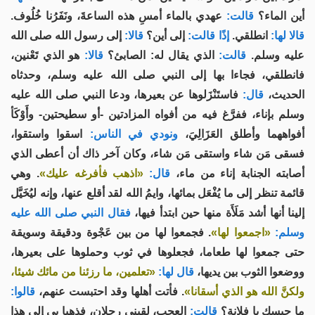
أين الماء؟
قالت:
عهدي بالماء أمسِ هذه الساعةَ، ونَفَرُنا خُلُوف.
قالا لها:
انطلقي.
إذًا قالت:
إلى أين؟
قالا:
إلى رسول الله صلى الله
عليه وسلم.
قالت:
الذي يقال له: الصابئ؟
قالا:
هو الذي تَعْنين،
فانطلقي، فجاءا بها إلى النبي صلى الله عليه وسلم، وحدثاه
الحديث،
قال:
فاستَنْزَلوها عن بعيرها، ودعا النبي صلى الله عليه
وسلم بإناء، ففرَّغ فيه من أفواه المزادتين -أو سطيحتين- وأَوْكَأ
أفواههما وأطلق العَزَالِيَ،
ونودي في الناس:
اسقوا واستقوا،
فسقى مَن شاء واستقى مَن شاء، وكان آخر ذاك أن أعطى الذي
أصابته الجنابة إناء من ماء،
قال:
«اذهب فأفرغه عليك»
. وهي
قائمة تنظر إلى ما يُفْعَل بمائها، وايمُ الله لقد أقلع عنها، وإنه ليُخَيَّل
إلينا أنها أشد مَلَأَة منها حين ابتدأ فيها،
فقال النبي صلى الله عليه
وسلم:
«اجمعوا لها»
. فجمعوا لها من بين عَجْوة ودقيقة وسويقة
حتى جمعوا لها طعاما، فجعلوها في ثوب وحملوها على بعيرها،
ووضعوا الثوب بين يديها،
قال لها:
«تعلمين، ما رزئنا من مائك شيئا،
ولكنَّ الله هو الذي أسقانا»
. فأتت أهلها وقد احتبست عنهم،
قالوا:
ما حبسك يا فلانة؟
قالت:
العجب، لقيني رجلان، فذهبا بي إلى هذا