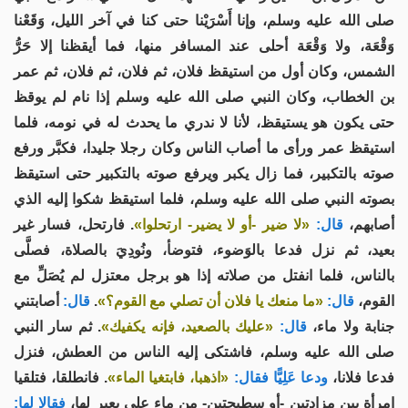
صلى الله عليه وسلم، وإنا أَسْرَيْنا حتى كنا في آخر الليل، وَقَعْنا
وَقْعَة، ولا وَقْعَة أحلى عند المسافر منها، فما أيقظنا إلا حَرُّ
الشمس، وكان أول من استيقظ فلان، ثم فلان، ثم فلان، ثم عمر
بن الخطاب، وكان النبي صلى الله عليه وسلم إذا نام لم يوقظ
حتى يكون هو يستيقظ، لأنا لا ندري ما يحدث له في نومه، فلما
استيقظ عمر ورأى ما أصاب الناس وكان رجلا جليدا، فكبَّر ورفع
صوته بالتكبير، فما زال يكبر ويرفع صوته بالتكبير حتى استيقظ
بصوته النبي صلى الله عليه وسلم، فلما استيقظ شكوا إليه الذي
أصابهم،
قال:
«لا ضير -أو لا يضير- ارتحلوا»
. فارتحل، فسار غير
بعيد، ثم نزل فدعا بالوَضوء، فتوضأ، ونُودِيَ بالصلاة، فصلَّى
بالناس، فلما انفتل من صلاته إذا هو برجل معتزل لم يُصَلِّ مع
أصابتني
قال:
.
«ما منعك يا فلان أن تصلي مع القوم؟»
قال:
القوم،
جنابة ولا ماء،
قال:
«عليك بالصعيد، فإنه يكفيك»
. ثم سار النبي
صلى الله عليه وسلم، فاشتكى إليه الناس من العطش، فنزل
فدعا فلانا،
ودعا عَلِيًّا فقال:
«اذهبا، فابتغيا الماء»
. فانطلقا، فتلقيا
امرأة بين مزادتين -أو سطيحتين- من ماء على بعير لها،
فقالا لها: