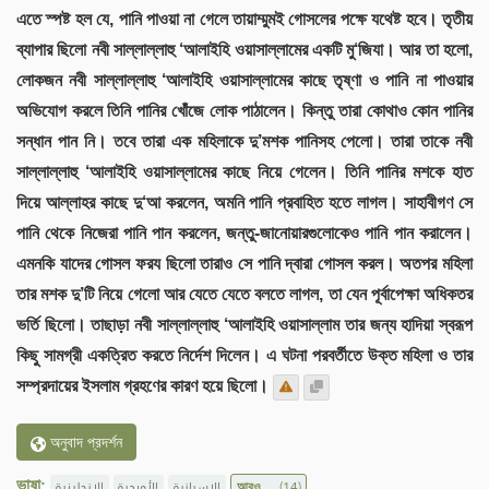
এতে স্পষ্ট হল যে, পানি পাওয়া না গেলে তায়াম্মুমই গোসলের পক্ষে যথেষ্ট হবে। তৃতীয়
ব্যাপার ছিলো নবী সাল্লাল্লাহু ‘আলাইহি ওয়াসাল্লামের একটি মু‘জিযা। আর তা হলো,
লোকজন নবী সাল্লাল্লাহু ‘আলাইহি ওয়াসাল্লামের কাছে তৃষ্ণা ও পানি না পাওয়ার
অভিযোগ করলে তিনি পানির খোঁজে লোক পাঠালেন। কিন্তু তারা কোথাও কোন পানির
সন্ধান পান নি। তবে তারা এক মহিলাকে দু’মশক পানিসহ পেলো। তারা তাকে নবী
সাল্লাল্লাহু ‘আলাইহি ওয়াসাল্লামের কাছে নিয়ে গেলেন। তিনি পানির মশকে হাত
দিয়ে আল্লাহর কাছে দু‘আ করলেন, অমনি পানি প্রবাহিত হতে লাগল। সাহাবীগণ সে
পানি থেকে নিজেরা পানি পান করলেন, জন্তু-জানোয়ারগুলোকেও পানি পান করালেন।
এমনকি যাদের গোসল ফরয ছিলো তারাও সে পানি দ্বারা গোসল করল। অতপর মহিলা
তার মশক দু’টি নিয়ে গেলো আর যেতে যেতে বলতে লাগল, তা যেন পূর্বাপেক্ষা অধিকতর
ভর্তি ছিলো। তাছাড়া নবী সাল্লাল্লাহু ‘আলাইহি ওয়াসাল্লাম তার জন্য হাদিয়া স্বরূপ
কিছু সামগ্রী একত্রিত করতে নির্দেশ দিলেন। এ ঘটনা পরবর্তীতে উক্ত মহিলা ও তার
সম্প্রদায়ের ইসলাম গ্রহণের কারণ হয়ে ছিলো।
অনুবাদ প্রদর্শন
ভাষা:
الإنجليزية
الأوردية
الإسبانية
আরও ...
(14)