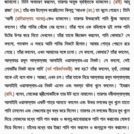
জানালো। তিনি অবতরণ করলেন, তারপর অমুক ব্যক্তিকে ডাকলেন।
(রাবী)
আবূ
রাজা‘
(রহ.)
তাঁর নাম উল্লেখ করেছিলেন কিন্তু ‘আওফ
(রহ.)
তা ভুলে গেছেন। তিনি
‘আলী
(রাদিয়াল্লাহ আনহু)
-কেও ডাকলেন। তারপর উভয়কেই পানি খুঁজে আনতে
বললেন। তাঁরা পানির খোঁজে বের হলেন। তাঁরা পথে এক মহিলাকে দুই মশক পানি
উটের উপর করে নিতে দেখলেন। তাঁরা তাকে জিজ্ঞেস করলেন, পানি কোথায়? সে
বললো, গতকাল এ সময়ে আমি পানির নিকটে ছিলাম। আমার গোত্র পেছনে রয়ে
গেছে। তাঁরা বললেন, এখন আমাদের সঙ্গে চলো। সে বললো, কোথায়? তাঁরা বললেন,
আল্লাহর রসূল সাল্লাল্লাহু আলাইহি ওয়াসাল্লাম-এর নিকট। সে বললো, সেই
লোকটির নিকট যাকে সাবি’
(ধর্ম পরিবর্তনকারী)
বলা হয়? তাঁরা বললেন, হ্যাঁ, তোমরা
যাকে এই বলে থাক। আচ্ছা, এখন চল। তাঁরা তাকে নিয়ে আল্লাহর রসূল সাল্লাল্লাহু
আলাইহি ওয়াসাল্লাম-এর নিকট এলেন এবং সমস্ত ঘটনা খুলে বললেন। ‘ইমরান
(রাযি.)
বলেন, লোকেরা স্ত্রীলোকটিকে তার উট হতে নামালেন। তারপর নবীসাল্লাল্লাহু
আলাইহি ওয়াসাল্লাম একটি পাত্র আনতে বললেন এবং উভয় মশকের মুখ খুলে তাতে
পানি ঢাললেন এবং সেগুলোর মুখ বন্ধ করে দিলেন। তারপর সে মশকের নীচের মুখ খুলে
দিয়ে লোকদের মধ্যে পানি পান করার ও জন্তু-জানোয়ারকে পানি পান করানোর ঘোষণা
দিয়ে দিলেন। তাঁদের মধ্যে যার ইচ্ছা পানি পান করলেন ও জন্তুকে পান করালেন।