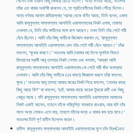
খেলেন এবং তাঁরাও কিছু (খাবার) ছেড়ে দিলেন। অন্য বর্ণনায় আছে, অতঃপর
তাঁরা এত খাবার অবশিষ্ট রাখলেন যে, তা প্রতিবেশীদের নিকট পৌঁছে দিলেন।
অন্য বর্ণনায় আনাস রাদিয়াল্লাহু ‘আনহু থেকে বর্ণিত আছে, তিনি বলেন, একদা
আমি রাসূলুল্লাহ সাল্লাল্লাহ আলাইহি ওয়াসাল্লামের নিকট এলাম, তারপর
দেখলাম যে, তিনি তাঁর সাথীদের সঙ্গে বসে আছেন। তখন তিনি তাঁর পেটে পট্টি
বেঁধে ছিলেন। আমি তাঁর কিছু সাথীকে জিজ্ঞেস করলাম যে, ‘রাসূলুল্লাহ
সাল্লাল্লাহ আলাইহি ওয়াসাল্লাম কেন তাঁর পেটে পট্টি বেঁধে আছেন।’ তাঁরা
বললেন, ‘ক্ষুধার কারণে।’ অতঃপর আমি (আমার মা) উম্মে সুলাইম বিনতে
মিলহানের স্বামী আবূ তালহার নিকট গেলাম এবং বললাম, ‘আব্বা! আমি
রাসূলুল্লাহ সাল্লাল্লাহ আলাইহি ওয়াসাল্লাম-কে পেটে পট্টি বাঁধা অবস্থায়
দেখলাম। আমি তাঁর কিছু সাথীকে (এর কারণ) জিজ্ঞাসা করলে তাঁরা বললেন,
ক্ষুধা।’ অতঃপর আবূ তালহা আমার মায়ের নিকট গিয়ে বললেন, ‘তোমার কাছে
কিছু আছে কি?’ মা বললেন, ‘হ্যাঁ, আমার কাছে কয়েক টুকরো রুটি এবং কিছু
খেজুর আছে। যদি রাসূলুল্লাহ সাল্লাল্লাহ আলাইহি ওয়াসাল্লাম আমাদের
নিকট একাই আসেন, তাহলে তাঁকে পরিতৃপ্তি সহকারে খাওয়াব; আর যদি তাঁর
সাথে অন্য লোকও এসে যায়, তাহলে তাঁদের জন্য এ খাবার কম হয়ে যাবে।’
অতঃপর তিনি পূর্ণ হাদীস উল্লেখ করেন।
হাদীস: রাসূলুল্লাহ সাল্লাল্লাহু আলাইহি ওয়াসাল্লামের যুগে চাঁদ দ্বিখণ্ডিত