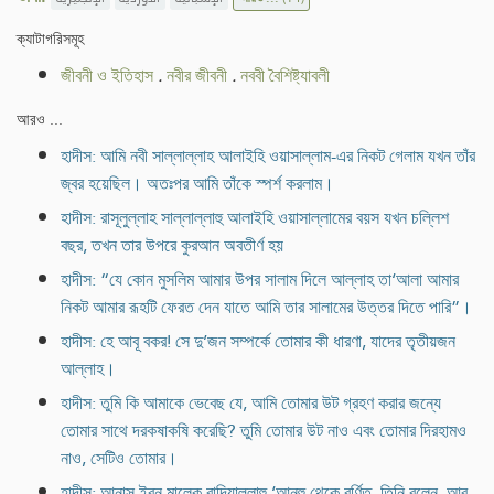
ক্যাটাগরিসমূহ
জীবনী ও ইতিহাস
.
নবীর জীবনী
.
নববী বৈশিষ্ট্যাবলী
আরও ...
হাদীস: আমি নবী সাল্লাল্লাহ আলাইহি ওয়াসাল্লাম-এর নিকট গেলাম যখন তাঁর
জ্বর হয়েছিল। অতঃপর আমি তাঁকে স্পর্শ করলাম।
হাদীস: রাসূলুল্লাহ সাল্লাল্লাহু আলাইহি ওয়াসাল্লামের বয়স যখন চল্লিশ
বছর, তখন তার উপরে কুরআন অবতীর্ণ হয়
হাদীস: “যে কোন মুসলিম আমার উপর সালাম দিলে আল্লাহ তা‘আলা আমার
নিকট আমার রূহটি ফেরত দেন যাতে আমি তার সালামের উত্তর দিতে পারি”।
হাদীস: হে আবূ বকর! সে দু’জন সম্পর্কে তোমার কী ধারণা, যাদের তৃতীয়জন
আল্লাহ।
হাদীস: তুমি কি আমাকে ভেবেছ যে, আমি তোমার উট গ্রহণ করার জন্যে
তোমার সাথে দরকষাকষি করেছি? তুমি তোমার উট নাও এবং তোমার দিরহামও
নাও, সেটিও তোমার।
হাদীস: আনাস ইবন মালেক রাদিয়াল্লাহু ‘আনহু থেকে বর্ণিত, তিনি বলেন, আবূ