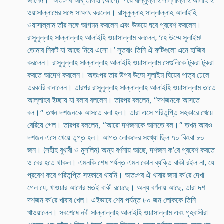
জানেন।’ অতঃপর আবূ তালহা (আগে) গিয়ে রাসূলুল্লাহ সাল্লাল্লাহ আলাইহি
ওয়াসাল্লামের সঙ্গে সাক্ষাৎ করলেন। রাসূলুল্লাহ সাল্লাল্লাহ আলাইহি
ওয়াসাল্লাম তাঁর সঙ্গে আগমন করলেন এবং উভয়ে ঘরে প্রবেশ করলেন।
রাসূলুল্লাহ সাল্লাল্লাহ আলাইহি ওয়াসাল্লাম বললেন, ‘হে উম্মে সুলাইম!
তোমার নিকট যা আছে নিয়ে এসো।’ সুতরাং তিনি ঐ রুটিগুলো এনে হাজির
করলেন। রাসূলুল্লাহ সাল্লাল্লাহ আলাইহি ওয়াসাল্লাম সেগুলিকে টুকরা টুকরা
করতে আদেশ করলেন। অতঃপর তার উপর উম্মে সুলাইম ঘিয়ের পাত্র ঢেলে
তরকারি বানালেন। তারপর রাসূলুল্লাহ সাল্লাল্লাহ আলাইহি ওয়াসাল্লাম তাতে
আল্লাহর ইচ্ছায় যা বলার বললেন। তারপর বললেন, “দশজনকে আসতে
বল।” তখন দশজনকে আসতে বলা হল। তারা এসে পরিতৃপ্তি সহকারে খেয়ে
বেরিয়ে গেল। তারপর বললেন, “আরো দশজনকে আসতে বল।” তখন আরও
দশজন এসে খেয়ে তৃপ্ত হল। আগত লোকদের সংখ্যা ছিল ৭০ কিংবা ৮০
জন। (সহীহ বুখারী ও মুসলিম) অন্য বর্ণনায় আছে, দশজন ক’রে প্রবেশ করতে
ও বের হতে থাকল। এমনকি শেষ পর্যন্ত এমন কোন ব্যক্তি বাকী রইল না, যে
প্রবেশ করে পরিতৃপ্তি সহকারে খায়নি। অতঃপর ঐ খাবার জমা ক’রে দেখা
গেল যে, খাওয়ার আগের মতই বাকী রয়েছে। অন্য বর্ণনায় আছে, তারা দশ
দশজন ক’রে খাবার খেল। এইভাবে শেষ পর্যন্ত ৮০ জন লোককে তিনি
খাওয়ালেন। সবশেষে নবী সাল্লাল্লাহ আলাইহি ওয়াসাল্লাম এবং গৃহবাসীরা