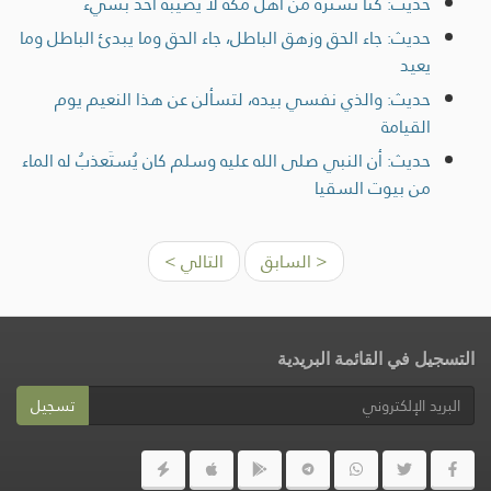
حديث: كنا نستره من أهل مكة لا يصيبه أحد بشيء
حديث: جاء الحق وزهق الباطل، جاء الحق وما يبدئ الباطل وما
يعيد
حديث: والذي نفسي بيده، لتسألن عن هذا النعيم يوم
القيامة
حديث: أن النبي صلى الله عليه وسلم كان ‌يُستَعذبُ ‌له الماء
من بيوت السقيا
< السابق
التالي >
التسجيل في القائمة البريدية
تسجيل