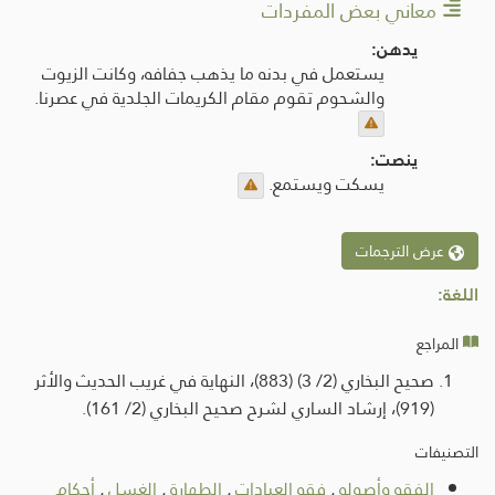
معاني بعض المفردات
يدهن:
يستعمل في بدنه ما يذهب جفافه، وكانت الزيوت
والشحوم تقوم مقام الكريمات الجلدية في عصرنا.
ينصت:
يسكت ويستمع.
عرض الترجمات
اللغة:
المراجع
صحيح البخاري (2/ 3) (883)، النهاية في غريب الحديث والأثر
(919)، إرشاد الساري لشرح صحيح البخاري (2/ 161).
التصنيفات
الفقه وأصوله
.
فقه العبادات
.
الطهارة
.
الغسل
.
أحكام