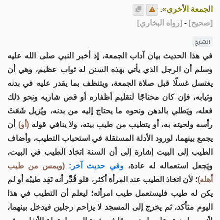
الجمعة الأخرى»
.
[
صحيح
]
-
[
رواه البخاري
]
الشرح
في هذا الحديث بيان آداب الجمعة، إذ أخبر النبي صلى الله عليه
وسلم أن الرجل الذي يأتي بهذه السنن له ثواب عظيم، وهي أن
يغتسل غسلًا قبل صلاة الجمعة، ويتنظف بما يقدر عليه في بدنه
وثيابه، فإن كان محتاجًا لتقليم أظفاره أو قص شاربه ونحو ذلك
فعله، ويَطلي بالدهن ونحوه ما يحتاج إليه من بدنه، ويُزيل شَعَثَ
رأسه ولحيته به، أو يتطيب من طيب بيته، ولا ينافي قوله
(أو)
أن
يجمع بينهما، لورود الأدلة المستقلة في استحباب التطيب، وأضاف
الطيب إلى البيت إشارة إلى أن السنة اتخاذ الطيب في البيت،
ويَجعل استعماله له عادة،
وفي حديث آخر:
(ويمس من طيب
أهله)
؛ لأن اتخاذ الطيب عند المرأة أكثر، فلو قُدِّر أنه نَفِد طيبُه أو لم
يكن له طيب فليستعمل طيب امرأته؛ ليعلم أن التطيب في هذا
اليوم متأكد، ثم يخرج إلى المسجد لا يزاحم رجلين فيدخل بينهما،