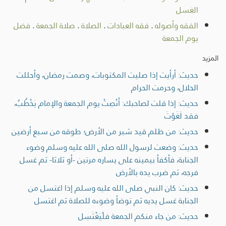
الغسل
الفقه وأصوله
.
فقه العبادات
.
الصلاة
.
صلاة الجمعة
.
فضل
يوم الجمعة
المزيد
حديث: أرأيت إذا صليت المكتوبات، وصمت رمضان، وأحللت
الحلال، وحرمت الحرام
حديث: إذا قلت لصاحبك: أَنْصِتْ يوم الجمعة والإمام يَخْطُبُ،
فقد لَغَوْتَ
حديث: من ظلم قيد شبر من الأرض؛ طوقه من سبع أرضين
حديث: وضعت لرسول الله صلى الله عليه وسلم وضوء
الجنابة، فأكفأ بيمينه على يساره مرتين -أو ثلاثا- ثم غسل
فرجه، ثم ضرب يده بالأرض
حديث: كان النبي صلى الله عليه وسلم إذا اغتسل من
الجنابة غسل يديه ثم توضأ وضوءه للصلاة ثم اغتسل
حديث: من جاء منكم الجمعة فلْيَغْتَسِل