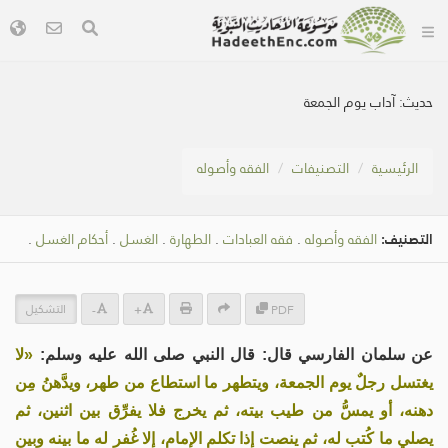
حديث:
آداب يوم الجمعة
الرئيسية
التصنيفات
الفقه وأصوله
التصنيف:
الفقه وأصوله
.
فقه العبادات
.
الطهارة
.
الغسل
.
أحكام الغسل
.
التشكيل
-
+
PDF
عن سلمان الفارسي قال: قال النبي صلى الله عليه وسلم:
«لا
يغتسل رجلٌ يوم الجمعة، ويتطهر ما استطاع من طهر، ويدَّهنُ مِن
دهنه، أو يمسُّ من طيب بيته، ثم يخرج فلا يفرِّق بين اثنين، ثم
يصلي ما كُتب له، ثم ينصت إذا تكلم الإمام، إلا غُفر له ما بينه وبين