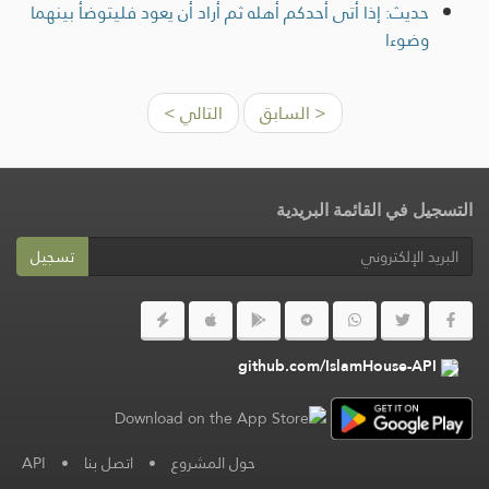
حديث: إذا أتى أحدكم أهله ثم أراد أن يعود فليتوضأ بينهما
وضوءا
< السابق
التالي >
التسجيل في القائمة البريدية
تسجيل
github.com/IslamHouse-API
حول المشروع
•
اتصل بنا
•
API