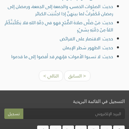
حديث: الصلوات الخمس، والجمعة إلى الجمعة، ورمضان إلى
رمضان مُكَفِّراتٌ لما بينهنَّ إذا اجتُنبَت الكبائر
حديث: مَنْ صَلَّى صلاةَ الصُّبْحِ فهو في ذِمَّةِ اللهِ فلا يَطْلُبَنَّكُمُ
اللهُ مِنْ ذِمَّتِهِ بِشَيْءٍ
حديث: الاقتصار على الفرائض
حديث: الطهور شطر الإيمان
حديث: لا تسبوا الأموات؛ فإنهم قد أفضوا إلى ما قدموا
< السابق
التالي >
التسجيل في القائمة البريدية
تسجيل