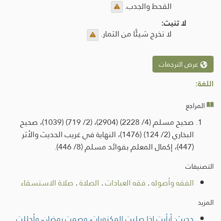
القحط والجدب.
لا تنبت:
لا تخرج شيئًا من الثمار.
عرض الترجمات
اللغة:
المراجع
صحيح مسلم (4/ 2228) (2904)، (2/ 719) (1039)، صحيح
البخاري (2/ 124) (1476)، النهاية في غريب الحديث والأثر
(447)، إكمال المعلم بفوائد مسلم (8/ 446).
التصنيفات
الفقه وأصوله
.
فقه العبادات
.
الصلاة
.
صلاة الاستسقاء
المزيد
حديث: أرأيت إذا صليت المكتوبات، وصمت رمضان، وأحللت