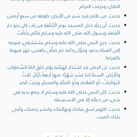
الحلال، وحرمت الحرام
حديث: من ظلم قيد شبر من الأرض؛ طوقه من سبع أرضين
حديث: أن رجلًا دخل المسجد يوم الْجُمُعَةِ من باب كان نحو دار
الْقَضَاءِ ورسول الله صلى الله عليه وسلم قائم يَخْطُبُ
حديث: خرج النبي صلى الله عليه وسلم يَسْتَسْقِي، فتوجه
إلى القبلة يدعو، وحَوّل رِدَاءه، ثم صلَّى ركعتين، جَهَرَ فيهما
بالقِراءة
حديث: إن الزمانَ قَدِ اسْتَدَارَ كَهَيْئَتِهِ يَوْمَ خَلَقَ اللهُ السَّمَاوَاتِ
والأَرْضَ: السنةُ اثنا عَشَرَ شَهْرًا، منها أربعةٌ حُرُمٌ: ثلاثٌ
مُتَوَالِيَاتٌ: ذُو القَعْدَةِ، وذُو الحَجَّةِ، والمحرمُ، ورَجَبُ مُضَرَ
حديث: كان النبي صلى الله عليه وسلم لا يرفع يديه في
شيء من دعائه إلا في الاستسقاء
حديث: اللهم اسق عبادك وبهائمك، وانشر رحمتك، وأحي
بلدك الميت