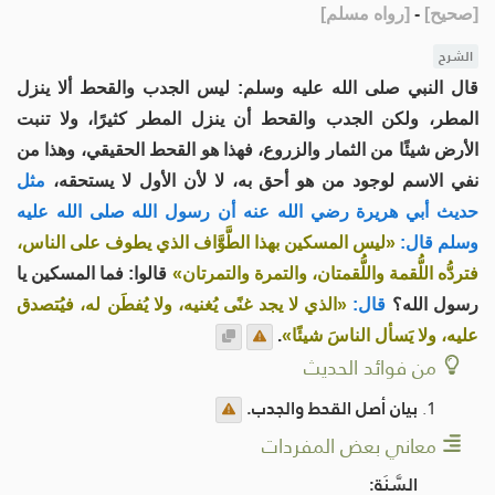
[
صحيح
]
-
[
رواه مسلم
]
الشرح
قال النبي صلى الله عليه وسلم: ليس الجدب والقحط ألا ينزل
المطر، ولكن الجدب والقحط أن ينزل المطر كثيرًا، ولا تنبت
الأرض شيئًا من الثمار والزروع، فهذا هو القحط الحقيقي، وهذا من
نفي الاسم لوجود من هو أحق به، لا لأن الأول لا يستحقه،
مثل
حديث أبي هريرة رضي الله عنه أن رسول الله صلى الله عليه
وسلم قال:
«ليس المسكين بهذا الطَّوَّاف الذي يطوف على الناس،
فتردُّه اللُّقمة واللُّقمتان، والتمرة والتمرتان»
قالوا: فما المسكين يا
رسول الله؟
قال:
«الذي لا يجد غنًى يُغنيه، ولا يُفطَن له، فيُتصدق
عليه، ولا يَسأل الناسَ شيئًا»
.
من فوائد الحديث
بيان أصل القحط والجدب.
معاني بعض المفردات
السَّنَة: