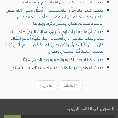
حديث: إذا شرب الكلب في إناء أحدكم فليغسله سبعًا
حديث: كنت رجلا مذَّاءً، فاستحييت أن أسأل رسول الله صلى
الله عليه وسلم لمكان ابنته مني، فأمرت المقداد بن
الأسود فسأله، فقال: يغسل ذكره، ويتوضأ
حديث: أَنَّ فَاطِمَةَ بِنْتَ أَبِي حُبَيْشٍ: سَأَلَتِ النَّبِيَّ صلى الله
عليه وسلم فَقَالَتْ: إنِّي أُسْتَحَاضُ فَلا أَطْهُرُ، أَفَأَدَعُ الصَّلاةَ؟
قَالَ: لا، إنَّ ذَلِكَ عِرْقٌ، وَلَكِنْ دَعِي الصَّلاةَ قَدْرَ الأَيَّامِ الَّتِي كُنْتِ
تَحِيضِينَ فِيهَا، ثُمَّ اغْتَسِلِي وَصَلِّي
حديث: كنا لا نعد الكدرة والصفرة بعد الطهر شيئًا
حديث: امكثي قدر ما كانت تحبسك حيضتك، ثم اغتسلي
< السابق
التالي >
التسجيل في القائمة البريدية