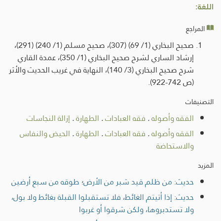
اللغة:
المراجع
صحيح البخاري (1/ 69) (307)، صحيح مسلم (1/ 240) (291)،
إرشاد الساري لشرح صحيح البخاري (1/ 350)، عمدة القاري
شرح صحيح البخاري (3/ 140)، النهاية في غريب الحديث والأثر
(ص 742-922).
التصنيفات
الفقه وأصوله
.
فقه العبادات
.
الطهارة
.
إزالة النجاسات
الفقه وأصوله
.
فقه العبادات
.
الطهارة
.
الحيض والنفاس
والاستحاضة
المزيد
حديث: من ظلم قيد شبر من الأرض؛ طوقه من سبع أرضين
حديث: إذا أتيتم الغائط، فلا تستقبلوا القبلة بغائط ولا بول،
ولا تستدبروها، ولكن شرقوا أو غربوا