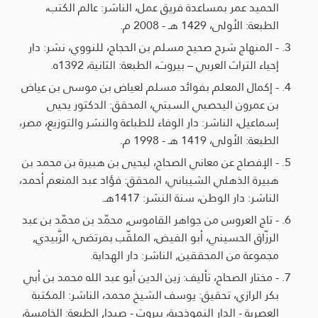
الحميد عمر بمساعدة فريق عمل، الناشر: عالم الكتب،
الطبعة: الأولى، 1429 هـ - 2008 م.
- المنهاج شرح صحيح مسلم بن الحجاج، للنووي، نشر: دار
إحياء التراث العربي – بيروت، الطبعة: الثانية، 1392ه.
- إكمال المعلم بفوائد مسلم لعياض بن موسى بن عياض
بن عمرون اليحصبي السبتي، المحقق: الدكتور يحيى
إسماعيل، الناشر: دار الوفاء للطباعة والنشر والتوزيع، مصر،
الطبعة: الأولى، 1419 هـ - 1998 م.
- الإفصاح عن معاني الصحاح، ليحيى بن هبيرة بن محمد بن
هبيرة الذهلي الشيباني، المحقق: فؤاد عبد المنعم أحمد،
الناشر: دار الوطن، سنة النشر: 1417هـ.
- تاج العروس من جواهر القاموس, محمّد بن محمّد بن عبد
الرزّاق الحسيني، أبو الفيض، الملقّب بمرتضى، الزَّبيدي,
مجموعة من المحققين, الناشر: دار الهداية.
- مختار الصحاح، تأليف: زين الدين أبو عبد الله محمد بن أبي
بكر الرازي، تحقيق: يوسف الشيخ محمد، الناشر: المكتبة
العصرية - الدار النموذجية، بيروت - صيدا, الطبعة: الخامسة،