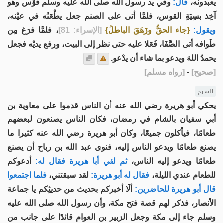
يعبدونه،
قال:
وفي يد رسول الله صلى الله عليه وسلم قَوْس وهو
آخِذ بسِيَةِ القوس، فلمَّا أتى على الصنم جعل يطْعَنُه في عيْنه،
ويقول:
{جاء الحقُّ وزَهَقَ الباطلُ}
[الإسراء: 81]
، فلمَّا فرَغ مِن
طَوافه أتى الصَّفَا، فَعَلا عليه حتى نظر إلى البيت، ورفع يديْه فجعل
يحمدُ اللهَ ويدعو بما شاء أن يدْعو.
[
صحيح
]
-
[
رواه مسلم
]
الشرح
يحكي أبو هريرة رضي الله عنه أن الناس قدموا على معاوية بن
أبي سفيان بالشام في رمضان، فكان الناس يصنعون لبعضهم
طعامًا، فيأكلون جميعًا، وكان أبو هريرة رضي الله عنه كثيرا ما
يصنع طعامًا ويدعو الناس إليه، فنوى عبد الله بن رباح أن يصنع
طعامًا ويدعو إليه الناس،
ثم لقي أبا هريرة فقال له:
أدعوكم
للطعام عندي الليلة،
فقال له أبو هريرة:
لقد سبقتني،
فلما اجتمعوا
قال أبو هريرة للحاضرين:
ألَا أخبركم بحديث من حديثِكم يا جماعة
الأنصار، فذكر لهم قصة فتح مكة، وأن رسول الله صلى الله عليه
وسلم جاء إلى مكة وجعل الزبير بن العوام قائدًا على جانب من