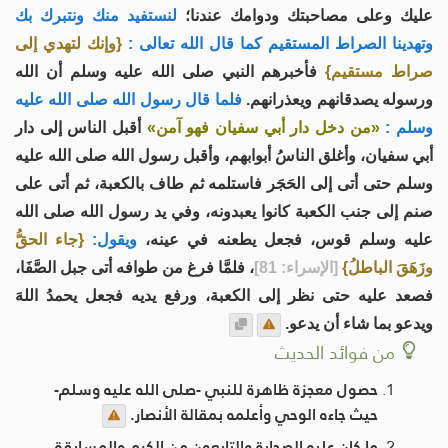
عليك وعلى مصاحبتك ودوامك عندنا؛
لنستفيد منك ونتبرك بك
وتهدينا الصراط المستقيم كما قال الله تعالى :
{وإنك لتهدي إلى
صراط مستقيم}
فأخبرهم النبي صلى الله عليه وسلم أن الله
ورسوله يصدقانهم ويعذرانهم.
فلما قال رسول الله صلى الله عليه
وسلم :
«من دخل دار أبي سفيان فهو آمن»
أقبل الناس إلى دار
أبي سفيان، وأغلق الناسُ أبوابهم، وأقبل رسول الله صلى الله عليه
وسلم حتى أتى إلى الحَجَر فاستلمه ثم طاف بالكعبة، ثم أتى على
صنم إلى جنب الكعبة كانوا يعبدونه، وفي يد رسول الله صلى الله
عليه وسلم قوس، فجعل يطعنه في عينه،
ويقول:
{جاء الحقُّ
وزَهَقَ الباطلُ}
[الإسراء: 81]
، فلمَّا فرغ من طوافه أتى جبل الصَّفَا،
فصعد عليه حتى نظر إلى الكعبة، ورفع يديه فجعل يحمدُ اللهَ
ويدعو بما شاء أن يدعو.
من فوائد الحديث
حصول معجزة ظاهرة للنبي -صلى الله عليه وسلم-
حيث جاءه الوحي وأعلمه بمقالة الأنصار.
ما كان عليه الصحابة والتابعون من الكرم والمسابقة