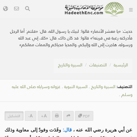
حديث:
«يا معشر الأنصار» قالوا: لبيك يا رسول الله، قال: «قلتم: أما الرجل
فأدركته رغبة في قريته؟» قالوا: قد كان ذاك، قال: «كلا، إني عبد الله
ورسوله، هاجرت إلى الله وإليكم، والمحيا محياكم والممات مماتكم»
الرئيسية
التصنيفات
السيرة والتاريخ
التصنيف:
السيرة والتاريخ
.
السيرة النبوية
.
غزواته وسراياه صلى الله عليه
وسلم
.
التشكيل
-
+
PDF
عن أبي هريرة رضي الله عنه ،
قال:
وفَدَت وفودٌ إلى معاوية وذلك