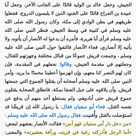
الجيش، وجعل خالد بن الوليد قائدًا على الجانب الآخر، وجعل أبا
عبيدة بن الجراح قائدًا على الجنود الذين لا يلبسون الدروع، فجعلوا
طريقهم في بطن الوادي إلى مكة، وكان رسول الله صلى الله
عليه وسلم في كتيبة في وسط الجيش، فنظر النبي صلى الله
عليه وسلم فرأى أبا هريرة، فأمره أن يدعوا له الأنصار أن يأتوه، ولا
يأتيه إلا أنصاري، فجاء الأنصار فالتفوا حول النبي صلى الله عليه
وسلم ، وجمعت قريش جموعًا من قبائل مختلفة وجهزتهم للقتال،
وجعلتهم في مقدمة الجيش،
وقالوا:
نجعلهم في المقدمة، فإن
كان لهم النصر كنا معهم، وإن انهزموا أعطينا محمدًا ما يريد، وأمر
النبي صلى الله عليه وسلم أصحابه أن يقتلوا الجموع التي جمعتها
قريش، وأن يلاقوه على جبل الصفا بمكة، فانطلق الصحابة يقتلون
جموع قريش حتى أبادوهم، ولم يستطع أحد منهم أن يدفع عن
نفسه القتل،
فجاء أبو سفيان فقال:
يا رسول الله إن قريشًا قد
استؤصلت بالقتل وأُفنيت،
فقال رسول الله صلى الله عليه وسلم :
«من دخل دار أبي سفيان فهو آمن»
فقالت الأنصار بعضهم لبعض:
«أما الرجل فأدركته رغبة في قريته، ورأفة بعشيرته»
والمعنى: