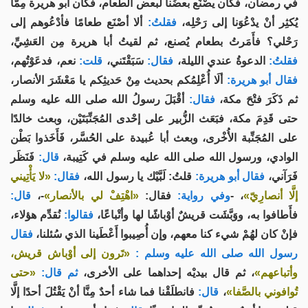
في رمضان، فكان يصْنَع بعضُنا لبعض الطعام، فكان أبو هريرة مِمَّا
يُكثِر أنْ يدْعُوَنا إلى رَحْلِه،
فقلتُ:
ألا أصْنَع طعامًا فأدْعُوهم إلى
رَحْلي؟ فأَمَرتُ بطعام يُصنع، ثم لقيتُ أبا هريرة مِن العَشِيِّ،
فقلتُ:
الدعوةُ عندي الليلة،
فقال:
سَبَقْتَني،
قلت:
نعم، فدعَوْتُهم،
فقال أبو هريرة:
ألَا أُعْلِمُكم بحديث مِنْ حَديثِكم يا مَعْشَرَ الأنصار،
ثم ذَكَرَ فتْحَ مكة،
فقال:
أقْبَلَ رسولُ الله صلى الله عليه وسلم
حتى قَدِمَ مكة، فبَعَث الزُّبير على إحْدى المُجَنِّبَتَيْن، وبعث خالدًا
على المُجَنِّبة الأُخْرى، وبعث أبا عُبيدة على الحُسَّر، فَأَخَذوا بَطْن
الوادي، ورسول الله صلى الله عليه وسلم في كَتِيبة،
قال:
فَنَظَر
فَرَآني،
فقال أبو هريرة:
قلتُ: لَبَّيْك يا رسول الله،
فقال:
«لا يَأْتِيني
إلَّا أنصارِيّ»
، -
وفي رواية:
فقال:
«اهْتِفْ لي بالأنصار»
-،
قال:
فأَطافوا به، ووَبَّشَت قريشٌ أوْباشًا لها وأتْباعًا،
فقالوا:
نُقدِّم هؤلاء،
فإنْ كان لهُمْ شيء كنا معهم، وإن أُصِيبوا أَعْطَينا الذي سُئلنا،
فقال
رسول الله صلى الله عليه وسلم :
«تَرون إلى أوْباش قريش،
وأتباعهم»
، ثم قال بيديْه إحداهما على الأخرى،
ثم قال:
«حتى
تُوافوني بالصَّفا»
،
قال:
فانطلَقْنا فما شاء أحدٌ مِنَّا أنْ يَقْتُلَ أحدًا إلَّا