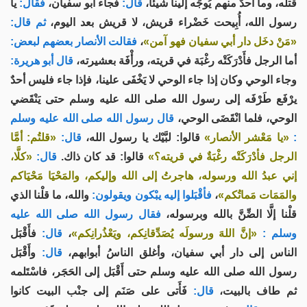
قتله، وما أحدٌ منهم يُوجِّه إلينا شيئًا،
قال:
فجاء أبو سفيان،
فقال:
يا
رسول الله، أُبِيحت خَضْراء قريش، لا قريش بعد اليوم،
ثم قال:
«مَنْ دخَل دار أبي سفيان فهو آمن»
،
فقالت الأنصار بعضهم لبعض:
أما الرجل فأَدْرَكَتْه رغْبَة في قريته، ورأْفَة بعشيرته،
قال أبو هريرة:
وجاء الوحي وكان إذا جاء الوحي لا يَخْفَى علينا، فإذا جاء فليس أحدٌ
يرْفَع طَرْفَه إلى رسول الله صلى الله عليه وسلم حتى يَنْقَضي
الوحي، فلما انْقَضَى الوحي،
قال رسول الله صلى الله عليه وسلم
:
«يا مَعْشر الأنصار»
قالوا: لبَّيْك يا رسول الله،
قال:
«قلتُم: أمَّا
الرجل فأدْرَكَتْه رغْبَةٌ في قريته؟»
قالوا: قد كان ذاك.
قال:
«كلَّا،
إني عبدُ الله ورسوله، هاجرتُ إلى الله وإليكم، والمَحْيَا مَحْيَاكم
والمَمَات مَماتُكم»
،
فأقْبَلوا إليه يبْكون ويقولون:
والله، ما قلْنا الذي
قلْنا إلَّا الضِّنَّ بالله وبرسوله،
فقال رسول الله صلى الله عليه
وسلم :
«إنَّ اللهَ ورسولَه يُصَدِّقانِكم، ويَعْذُرانِكم»
،
قال:
فأَقْبَل
الناس إلى دار أبي سفيان، وأغلق الناسُ أبوابهم،
قال:
وأَقْبَل
رسول الله صلى الله عليه وسلم حتى أَقْبَل إلى الحَجَر، فاسْتَلمه
ثم طاف بالبيت،
قال:
فَأَتى على صَنَم إلى جنْب البيت كانوا