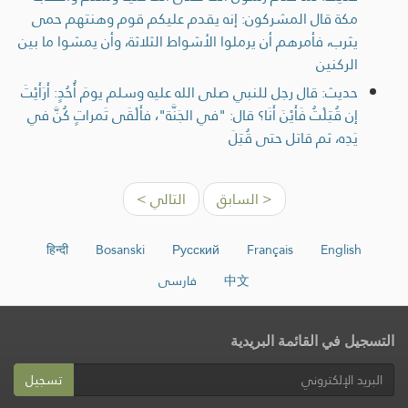
مكة قال المشركون: إنه يقدم عليكم قوم وهنتهم حمى
يثرب، فأمرهم أن يرملوا الأشواط الثلاثة، وأن يمشوا ما بين
الركنين
حديث: قال رجل للنبي صلى الله عليه وسلم يومَ أُحُدٍ: أَرَأَيْتَ
إن قُتِلْتُ فَأَيْنَ أَنَا؟ قال: "في الجَنَّة"، فأَلْقَى تَمراتٍ كُنَّ في
يَدِه، ثم قاتل حتى قُتِلَ
< السابق
التالي >
हिन्दी
Bosanski
Русский
Français
English
中文
فارسی
التسجيل في القائمة البريدية
تسجيل