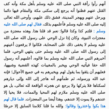
أنهم رأوا رأفة النبي صلى الله عليه وسلم بأهل مكة وأنه كف
القتل عنهم فظنوا أنه يرجع إلى سكنى مكة والمقام فيها دائما
ويرحل عنهم ويهجر المدينة، فشق ذلك عليهم، وأوحى الله تعالى
إليه صلى الله عليه وسلم فأعلمهم بذلك،
فقال لهم صلى الله عليه
وسلم :
قلتم كذا وكذا قالوا: نعم قد قلنا هذا. وهذه معجزة من
معجزات النبوة، وكان إذا نزل الوحي على رسول الله صلى الله
عليه وسلم لا يخفى ذلك على الصحابة، فكانوا لا يرفعون أعينهم
إلى رسول الله صلى الله عليه وسلم حتى ينتهي الوحي، فلما
أخبرهم النبي صلى الله عليه وسلم بما قالوه، أعلمهم أنه رسول
الله حقا فيأتيه الوحي ويخبر بالمغيبات كهذه القضية وشبهها،
فعليهم أن يثقوا بما يقول لهم ويخبرهم به في جميع الأحوال؛ فإنه
عبد الله ورسوله، ثم طمأنهم أنه هاجر إلى الله وإلى ديارهم
لسكناها فلا يتركها ولا يرجع عن هجرته الواقعة لله تعالى، بل هو
صلى الله عليه وسلم ملازم لهم المحيا والممات، فلا يحيا إلا
عندهم ولا يموت إلا عندهم، وهذا أيضا من المعجزات.
فلما قال لهم
هذا بكوا واعتذروا وقالوا:
والله ما قلنا كلامنا السابق إلا حرصًا