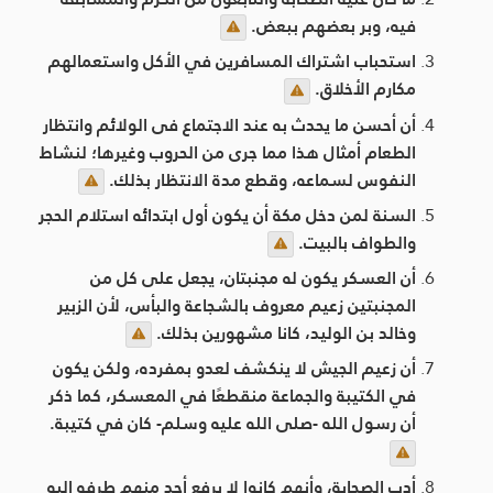
فيه، وبر بعضهم ببعض.
استحباب اشتراك المسافرين في الأكل واستعمالهم
مكارم الأخلاق.
أن أحسن ما يحدث به عند الاجتماع فى الولائم وانتظار
الطعام أمثال هذا مما جرى من الحروب وغيرها؛ لنشاط
النفوس لسماعه، وقطع مدة الانتظار بذلك.
السنة لمن دخل مكة أن يكون أول ابتدائه استلام الحجر
والطواف بالبيت.
أن العسكر يكون له مجنبتان، يجعل على كل من
المجنبتين زعيم معروف بالشجاعة والبأس، لأن الزبير
وخالد بن الوليد، كانا مشهورين بذلك.
أن زعيم الجيش لا ينكشف لعدو بمفرده، ولكن يكون
في الكتيبة والجماعة منقطعًا في المعسكر، كما ذكر
أن رسول الله -صلى الله عليه وسلم- كان في كتيبة.
أدب الصحابة، وأنهم كانوا لا يرفع أحد منهم طرفه إليه