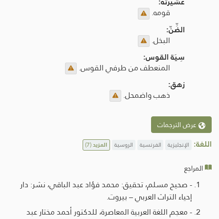
عشيرته:
قومه.
الضِّنّ:
البخل.
سِيَة القوس:
المنعطف من طرفي القوس.
زهق:
ذهب واضمحل.
عرض الترجمات
اللغة:
الإنجليزية
الفرنسية
الروسية
المزيد
(7)
المراجع
- صحيح مسلم، تحقيق: محمد فؤاد عبد الباقي، نشر: دار
إحياء التراث العربي – بيروت.
- معجم اللغة العربية المعاصرة، للدكتور أحمد مختار عبد