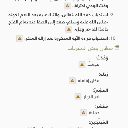
وقت الوحي احترامًا.
استحباب حمد الله -تعالى- والثناء عليه بعد النعم لكونه
-صلى الله عليه وسلم- صعد إلى الصفا عند تمام الفتح
حامدًا لله -عز وجل-.
استحباب قراءة الآية المذكورة عند إزالة المنكر.
معاني بعض المفردات
وَفَدْتُ:
قَدِمْتُ.
رَحْله:
مكان إقامته.
العَشِيّ:
آخر النهار.
مَعْشَر:
جماعة.
المُجَنِّبَتَيْن: