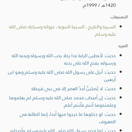
1420هـ / 1999م.
التصنيفات
السيرة والتاريخ
.
السيرة النبوية
.
غزواته وسراياه صلى الله
عليه وسلم
المزيد
حديث: لأعطين الراية غدا رجلا يحب الله ورسوله ويحبه الله
ورسوله، يفتح الله على يديه
حديث: أنزل على رسول الله صلى الله عليه وسلم وهو ابن
أربعين
حديث: لا يُصليَنَّ أحدٌ العصر إلا في بني قريظة
حديث: إن أصحاب محمد صلى الله عليه وسلم لم يعلموها
وعلمتموها أنتم فأنتم أعلم
حديث: لو دخلوها ما خرجوا منها أبدا، إنما الطاعة في
المعروف
حديث: لما قدم رسول الله صلى الله عليه وسلم وأصحابه