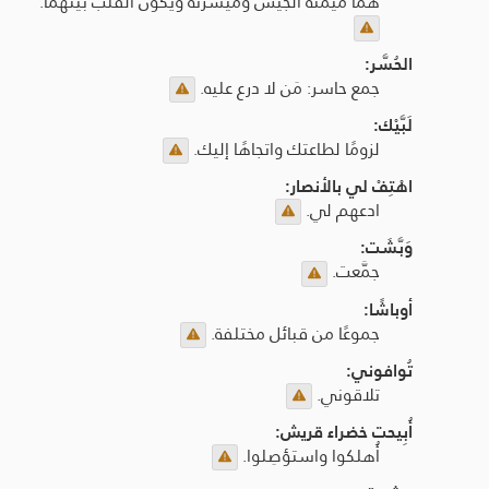
هما ميمنة الجيش وميسرته ويكون القلب بينهما.
الحُسَّر:
جمع حاسر: مَن لا درع عليه.
لَبَّيْك:
لزومًا لطاعتك واتجاهًا إليك.
اهْتِفْ لي بالأنصار:
ادعهم لي.
وَبَّشَت:
جمَّعت.
أوباشًا:
جموعًا من قبائل مختلفة.
تُوافوني:
تلاقوني.
أُبِيحت خضراء قريش:
أُهلكوا واستؤصِلوا.