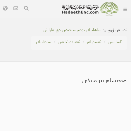
ئەسەر تۈزۈش:
ساھابىلار توغىرسىدىكى كۆز قاراش
ئاساسى
ئەسەرلەر
ئەقىدە ئىلمى
ساھابىلار
ھەدىسلەر تىزىملىكى