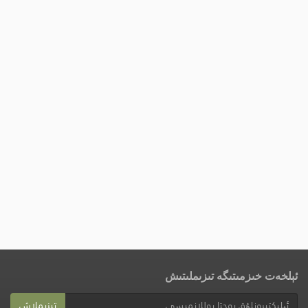
ئېلخەت خىزمىتىگە تىزىملىتىش
تىزىملاش