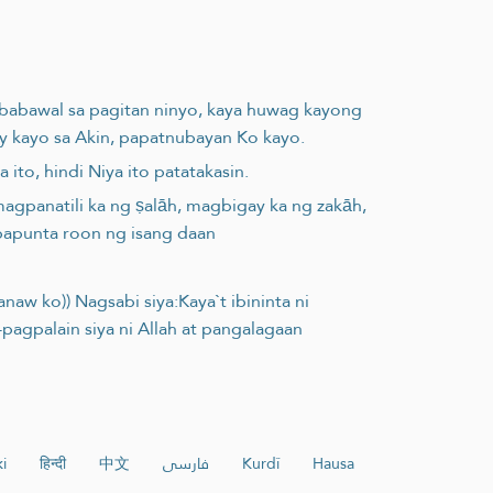
agbabawal sa pagitan ninyo, kaya huwag kayong
y kayo sa Akin, papatnubayan Ko kayo.
ito, hindi Niya ito patatakasin.
magpanatili ka ng ṣalāh, magbigay ka ng zakāh,
papunta roon ng isang daan
aw ko)) Nagsabi siya:Kaya`t ibininta ni
pagpalain siya ni Allah at pangalagaan
i
हिन्दी
中文
فارسی
Kurdî
Hausa