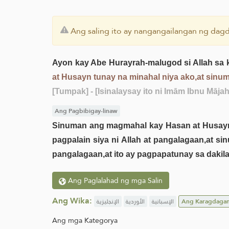
Ang saling ito ay nangangailangan ng dagd
Ayon kay Abe Hurayrah-malugod si Allah sa 
at Husayn tunay na minahal niya ako,at sinu
[Tumpak]
- [Isinalaysay ito ni Imām Ibnu Māja
Ang Pagbibigay-linaw
Sinuman ang magmahal kay Hasan at Husayn n
pagpalain siya ni Allah at pangalagaan,at s
pangalagaan,at ito ay pagpapatunay sa dakil
Ang Paglalahad ng mga Salin
Ang Wika:
الإنجليزية
الأوردية
الإسبانية
Ang Karagdaga
Ang mga Kategorya