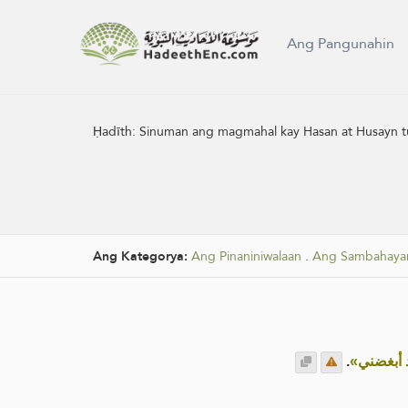
Ang Pangunahin
Ḥadīth:
Sinuman ang magmahal kay Hasan at Husayn tun
Ang Kategorya:
Ang Pinaniniwalaan
.
Ang Sambahayan
.
«د أبغضني