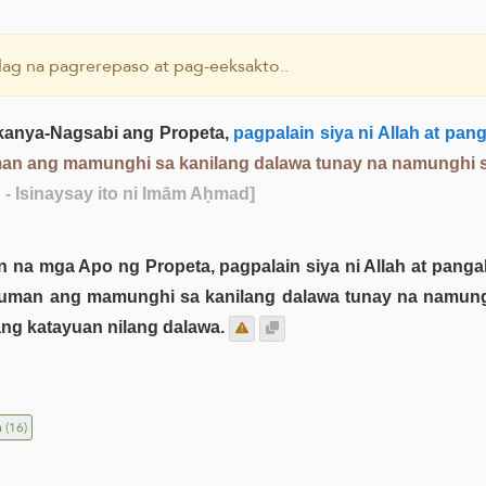
ag na pagrerepaso at pag-eeksakto..
kanya-Nagsabi ang Propeta,
pagpalain siya ni Allah at pan
man ang mamunghi sa kanilang dalawa tunay na namunghi si
h - Isinaysay ito ni Imām Aḥmad]
a mga Apo ng Propeta, pagpalain siya ni Allah at pangal
inuman ang mamunghi sa kanilang dalawa tunay na namunghi
ang katayuan nilang dalawa.
n
(16)