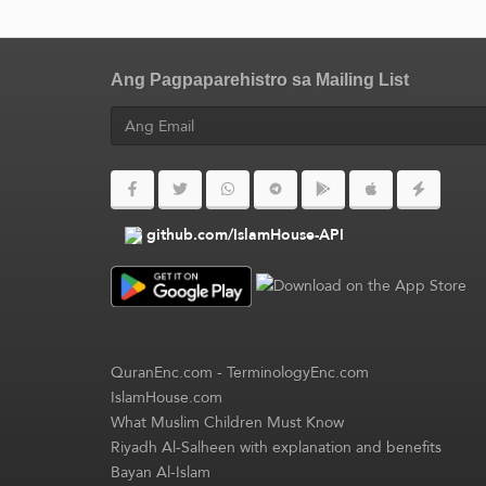
Ang Pagpaparehistro sa Mailing List
github.com/IslamHouse-API
QuranEnc.com
-
TerminologyEnc.com
IslamHouse.com
What Muslim Children Must Know
Riyadh Al-Salheen with explanation and benefits
Bayan Al-Islam