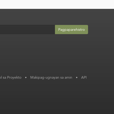
Pagpaparehistro
l sa Proyekto
•
Makipag-ugnayan sa amin
•
API