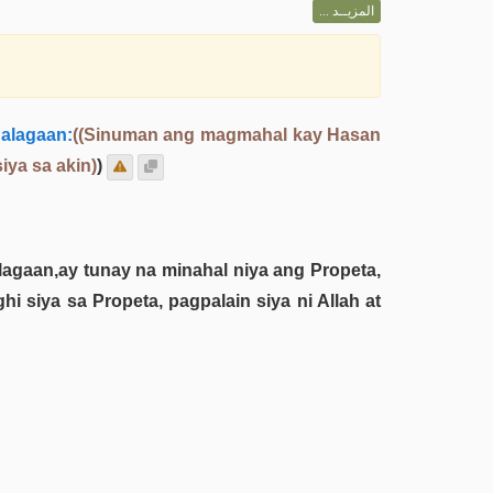
المزيــد ...
galagaan:
((Sinuman ang magmahal kay Hasan
ya sa akin)
)
agaan,ay tunay na minahal niya ang Propeta,
 siya sa Propeta, pagpalain siya ni Allah at