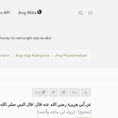
s API
Ang Wika
tunay na namunghi siya sa akin
nahin
Ang mga Kategorya
Ang Pinaniniwalaan
PDF
+
-
عن أبي هريرة رضي الله عنه قال: قال النبي صلى ال :
] - [رواه ابن ماجه وأحمد]
صحيح
[