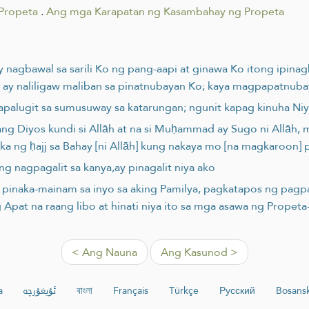
Propeta
.
Ang mga Karapatan ng Kasambahay ng Propeta
ay nagbawal sa sarili Ko ng pang-aapi at ginawa Ko itong ipin
 ay naliligaw maliban sa pinatnubayan Ko; kaya magpapatnuba
papalugit sa sumusuway sa katarungan; ngunit kapag kinuha Niya 
lang Diyos kundi si Allāh at na si Muḥammad ay Sugo ni Allāh, 
 ng ḥajj sa Bahay [ni Allāh] kung nakaya mo [na magkaroon] 
ng nagpagalit sa kanya,ay pinagalit niya ako
g pinaka-mainam sa inyo sa aking Pamilya, pagkatapos ng pagpan
pat na raang libo at hinati niya ito sa mga asawa ng Propeta-
< Ang Nauna
Ang Kasunod >
a
ئۇيغۇرچە
বাংলা
Français
Türkçe
Русский
Bosansk