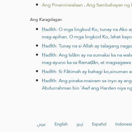
Ang Pinaniniwalaan
.
Ang Sambahayan ng 
Ang Karagdagan
Ḥadīth: O mga lingkod Ko, tunay na Ako 
mag-apihan. O mga lingkod Ko, lahat kayo
Ḥadīth: Tunay na si Allah ay talagang nag
Ḥadīth: Ang Islām ay na sumaksi ka na wa
mag-ayuno ka sa Ramaḍān, at magsagawa ka
Ḥadīth: Si Fātimah ay bahagi ko,sinuman a
Ḥadīth: Ang pinaka-mainam sa inyo ay an
Abdurrahman bin `Awf ang Harden niya ng A
عربي
English
اردو
Español
Indonesi