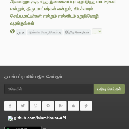
அல்லாஹ்வுக்கு எந்த இணையையும் ஏற்படுத்த மாட்டீர்கள்
என்றும், திருடமாட்டீர்கள் என்றும், விபச்சாரம்
செய்யமாட்டீர்கள் என்றும் என்னிடம் உறுதிமொழி
வழங்குங்கள்
عربي
ஆங்கில மொழிபெயர்ப்பு
இந்தோனேஷியன்
தபால் பட்டியலில் பதிவு செய்தல்
பதிவு செய்தல்
github.com/IslamHouse-API