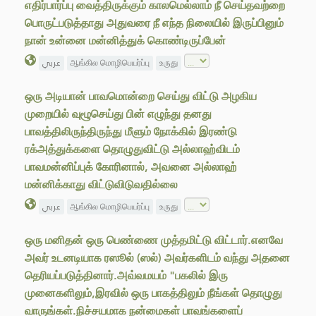
எதிர்பார்ப்பு வைத்திருக்கும் காலமெல்லாம் நீ செய்தவற்றை
பொருட்படுத்தாது அதுவரை நீ எந்த நிலையில் இருப்பினும்
நான் உன்னை மன்னித்துக் கொண்டிருப்பேன்
عربي
ஆங்கில மொழிபெயர்ப்பு
உருது
ஒரு அடியான் பாவமொன்றை செய்து விட்டு அழகிய
முறையில் வுழூசெய்து பின் எழுந்து தனது
பாவத்திலிருந்திருந்து மீளும் நோக்கில் இரண்டு
ரக்அத்துக்களை தொழுதுவிட்டு அல்லாஹ்விடம்
பாவமன்னிப்புக் கோரினால், அவனை அல்லாஹ்
மன்னிக்காது விட்டுவிடுவதில்லை
عربي
ஆங்கில மொழிபெயர்ப்பு
உருது
ஒரு மனிதன் ஒரு பெண்ணை முத்தமிட்டு விட்டார்.எனவே
அவர் உடனடியாக ரஸூல் (ஸல்) அவர்களிடம் வந்து அதனை
தெரியப்படுத்தினார்.அவ்வமயம் "பகலில் இரு
முனைகளிலும்,இரவில் ஒரு பாகத்திலும் நீங்கள் தொழுது
வாருங்கள்.நிச்சயமாக நன்மைகள் பாவங்களைப்