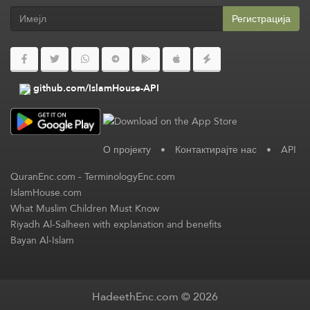
Регистрација
github.com/IslamHouse-API
О пројекту
•
Контактирајте нас
•
API
QuranEnc.com
-
TerminologyEnc.com
IslamHouse.com
What Muslim Children Must Know
Riyadh Al-Salheen with explanation and benefits
Bayan Al-Islam
HadeethEnc.com © 2026