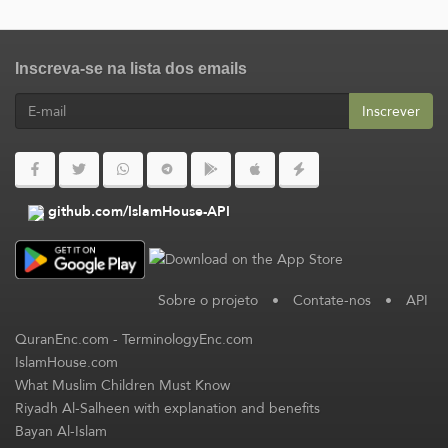
Inscreva-se na lista dos emails
Inscrever
github.com/IslamHouse-API
Sobre o projeto
•
Contate-nos
•
API
QuranEnc.com
-
TerminologyEnc.com
IslamHouse.com
What Muslim Children Must Know
Riyadh Al-Salheen with explanation and benefits
Bayan Al-Islam