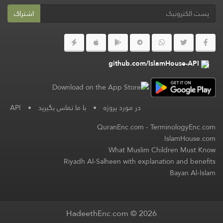
اشتراک
github.com/IslamHouse-API
API
•
با ما تماس بگیرید
•
در مورد پروژه
QuranEnc.com
-
TerminologyEnc.com
IslamHouse.com
What Muslim Children Must Know
Riyadh Al-Salheen with explanation and benefits
Bayan Al-Islam
HadeethEnc.com © 2026