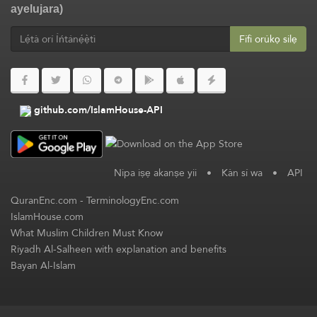
ayelujara)
Fífi orúkọ silẹ
github.com/IslamHouse-API
Nipa iṣẹ akanṣe yii
•
Kàn sí wa
•
API
QuranEnc.com
-
TerminologyEnc.com
IslamHouse.com
What Muslim Children Must Know
Riyadh Al-Salheen with explanation and benefits
Bayan Al-Islam