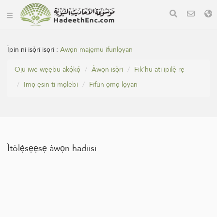
Ìpin ni isọ̀rí isọri :
‏Awọn majẹmu ifunlọyan
Ojú ìwé wẹẹbu àkọ́kọ́
Àwọn ìsọ̀rí
Fik'hu ati ìpìlẹ̀ rẹ
Imọ ẹsin ti mọlebi
Fífún ọmọ lọyan
Ìtòlẹ́sẹẹsẹ àwọn hadiisi