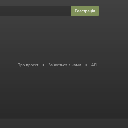
Реєстрація
Про проєкт
•
Зв'яжіться з нами
•
API