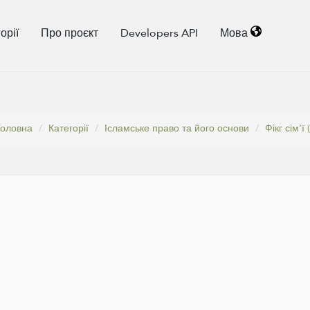
орії
Про проєкт
Developers API
Мова
Головна
Категорії
Ісламське право та його основи
Фікг сім'ї