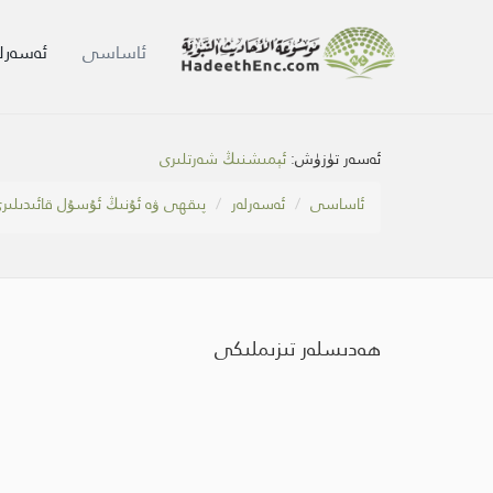
ئاساسى
ئەسەرلە
ئەسەر تۈزۈش:
ئېمىشنىڭ شەرتلىرى
ئاساسى
ئەسەرلەر
پىقھى ۋە ئۇنىڭ ئۇسۇل قائىدىلىر
ھەدىسلەر تىزىملىكى