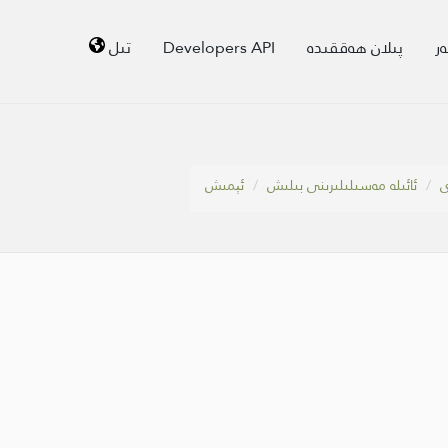
ر
پىلان ھەققىدە
Developers API
تىل
ى
ئائىلە مەسىلىلىرىنى بىلىش
ئېمىش