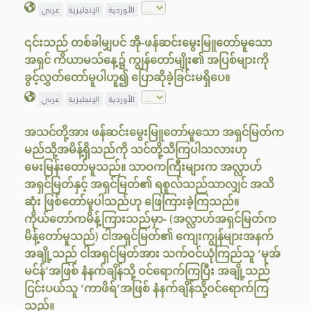
الأوردية
الإنجليزية
عربي
၎င်းသည် တစ်ခါမျှပင် အို-ဖန်ဆင်းမွေးမြူတော်မူသော
အရှင် ကိယာမသ်နေ့၌ ကျွန်တော်မျိုး၏ အပြစ်များကို
ခွင့်လွှတ်တော်မူပါဟူ၍ ပြောဆိုခဲ့ခြင်းမရှိပေ။
الأوردية
الإنجليزية
عربي
အသင်တို့အား ဖန်ဆင်းမွေးမြူတော်မူသော အရှင်မြတ်က
မည်သို့အမိန့်ရှိသည်ကို သင်တို့သိကြပါသလားဟု
မေးမြန်းတော်မူသည်။ သာဝကကြီးများက အလ္လာဟ်
အရှင်မြတ်နှင့် အရှင်မြတ်၏ ရစူလ်သည်သာလျှင် အသိ
ဆုံး ဖြစ်တော်မူပါသည်ဟု ဖြေကြားခဲ့ကြသည်။
ကိုယ်တော်ကမိန့်ကြားသည်မှာ- (အလ္လာဟ်အရှင်မြတ်က
မိန့်တော်မူသည်) ငါအရှင်မြတ်၏ ကျေးကျွန်များအနက်
အချို့သည် ငါအရှင်မြတ်အား သက်ဝင်ယုံကြည်သူ ‘မုအ်
မင်န်’အဖြစ် နံနက်ချိန်သို့ ဝင်ရောက်ကြပြီး အချို့သည်
ငြင်းပယ်သူ ‘ကာဖိရ်’အဖြစ် နံနက်ချိန်သို့ဝင်ရောက်ကြ
သည်။