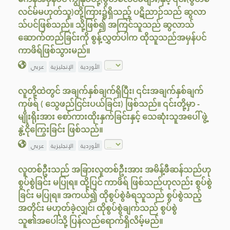
လင်မ်မဟုတ်သူ)တို့ကြား၌ရှိသည့် ပဋိညာဉ်သည် ဆွလာ
သ်ပင်ဖြစ်သည်။ သို့ဖြစ်၍ အကြင်သူသည် ဆွလာသ်
ဆောက်တည်ခြင်းကို စွန့်လွှတ်ပါက ထိုသူသည်အမှန်ပင်
ကာဖိရ်ဖြစ်သွားမည်။
الأوردية
الإنجليزية
عربي
လူတို့ထဲတွင် အချက်နှစ်ချက်ရှိပြီး၊ ၎င်းအချက်နှစ်ချက်
ကုဖ်ရ် ( သွေဖည်ငြင်းပယ်ခြင်း) ဖြစ်သည်။ ၎င်းတို့မှာ -
မျိုးရိုးအား စော်ကားထိုးနှက်ခြင်းနှင့် သေဆုံးသူအပေါ် ဖွဲ့
နွဲ့ငိုကြွေးခြင်း ဖြစ်သည်။
الأوردية
الإنجليزية
عربي
လူတစ်ဦးသည် အခြားလူတစ်ဦးအား အမိန့်ဖီဆန်သည်ဟု
စွပ်စွဲခြင်း မပြုရ။ ထို့ပြင် ကာဖိရ် ဖြစ်သည်ဟုလည်း စွပ်စွဲ
ခြင်း မပြုရ။ အကယ်၍ ထိုစွပ်စွဲခံရသူသည် စွပ်စွဲသည့်
အတိုင်း မဟုတ်ခဲ့လျှင်၊ ထိုစွပ်စွဲချက်သည် စွပ်စွဲ
သူ၏အပေါ်သို့ ပြန်လည်ရောက်ရှိလိမ့်မည်။