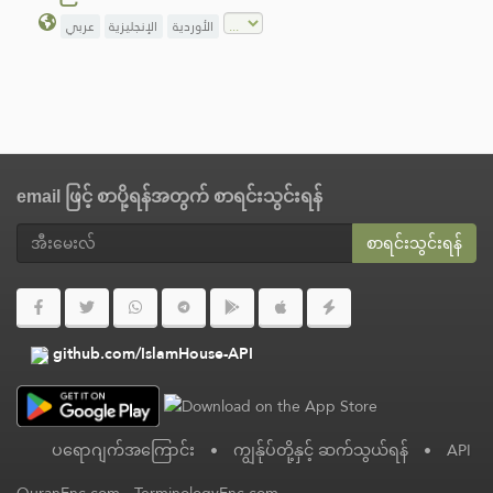
الأوردية
الإنجليزية
عربي
email ဖြင့် စာပို့ရန်အတွက် စာရင်းသွင်းရန်
စာရင်းသွင်းရန်
github.com/IslamHouse-API
ပရောဂျက်အကြောင်း
•
ကျွန်ုပ်တို့နှင့် ဆက်သွယ်ရန်
•
API