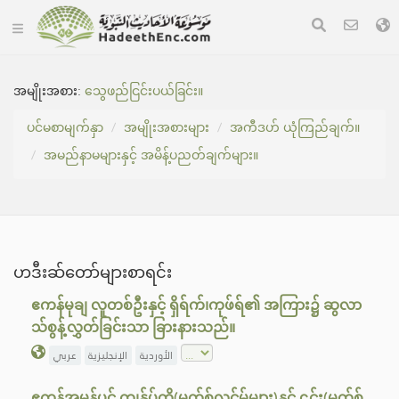
အမျိုးအစား:
သွေဖည်ငြင်းပယ်ခြင်း။
ပင်မစာမျက်နှာ
အမျိုးအစားများ
အကီဒဟ် ယုံကြည်ချက်။
အမည်နာမများနှင့် အမိန့်ပညတ်ချက်များ။
ဟဒီးဆ်တော်များစာရင်း
ဧကန်မုချ လူတစ်ဦးနှင့် ရှိရ်က်၊ကုဖ်ရ်၏ အကြား၌ ဆွလာ
သ်စွန့်လွှတ်ခြင်းသာ ခြားနားသည်။
الأوردية
الإنجليزية
عربي
ဧကန်အမှန်ပင် ကျွန်ုပ်တို့(မွတ်စ်လင်မ်များ)နှင့် ၎င်း(မွတ်စ်