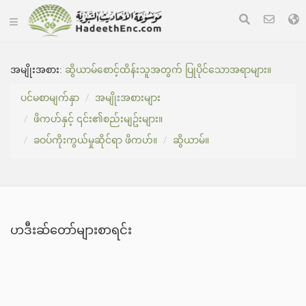
အမျိုးအစား:
ဆွိယာမ်စောင့်ထိန်းသူအတွက် ပြုပိုင်သောအရာများ။
ပင်မစာမျက်နှာ
အမျိုးအစားများ
ဖိကဟ်နှင့် ၎င်း၏စည်းမျဥ်းများ။
ခဝပ်ကိုးကွယ်မှုဆိုင်ရာ ဖိကဟ်။
ဆွိယာမ်။
ဟဒီးဆ်တော်များစာရင်း