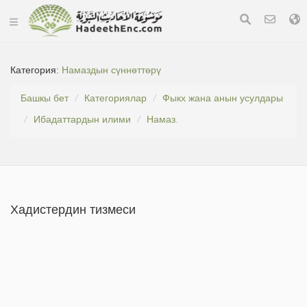
Категория:
Намаздын сүннөттөрү
Башкы бет
Категориялар
Фыкх жана анын усулдары
Ибадаттардын илими
Намаз.
Хадистердин тизмеси