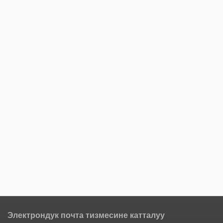
Электрондук почта тизмесине катталуу