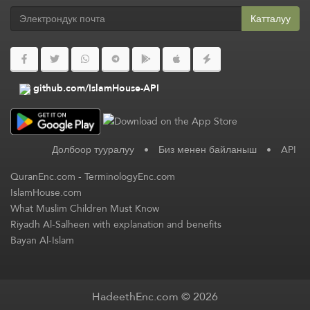
Катталуу
github.com/IslamHouse-API
Долбоор тууралуу
•
Биз менен байланыш
•
API
QuranEnc.com
-
TerminologyEnc.com
IslamHouse.com
What Muslim Children Must Know
Riyadh Al-Salheen with explanation and benefits
Bayan Al-Islam
HadeethEnc.com © 2026