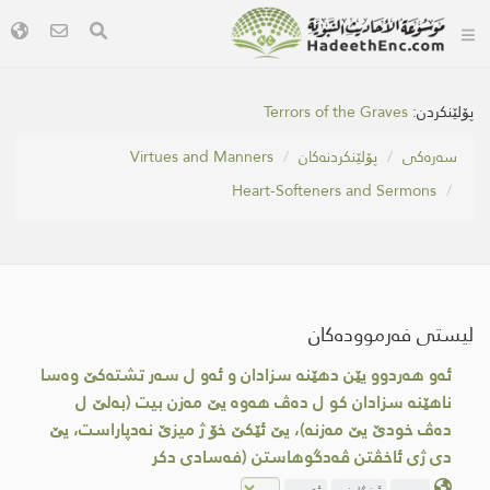
پۆلێنکردن:
Terrors of the Graves
سه‌ره‌كی
پۆلێنکردنەکان
Virtues and Manners
Heart-Softeners and Sermons
لیستی فەرموودەکان
ئه‌و هه‌ردوو یێن دهێنه‌ سزادان و ئه‌و ل سه‌ر تشته‌كێ وه‌سا
ناهێنه‌ سزادان كو ل ده‌ڤ هه‌وه‌ یێ مه‌زن بیت (به‌لێ ل
ده‌ڤ خودێ یێ مه‌زنه‌)، یێ ئێكێ خۆ ژ میزێ نه‌دپاراست، یێ
دی ژی ئاخڤتن ڤه‌دگوهاستن (فه‌سادی دكر