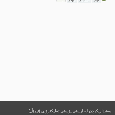
عربي
ئینگلیزی
ئۆردی
بەشداریکردن لە لیستی پۆستی ئەلیکترۆنی (ئیمێڵ)