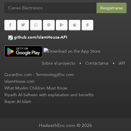
Resgistrarse
github.com/IslamHouse-API
Sobre el proyecto
•
Contáctanos
•
API
QuranEnc.com
-
TerminologyEnc.com
IslamHouse.com
What Muslim Children Must Know
Riyadh Al-Salheen with explanation and benefits
Bayan Al-Islam
HadeethEnc.com © 2026